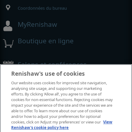
Coordonnées du bureau
MyRenishaw
Boutique en ligne
Salons et conférences
Renishaw's use of cookies
Événements auxquels nous participons
Our website uses cookies for improved site navigation,
analysing site usage, and supporting our marketing
efforts. By clicking ‘Allow all’, you agree to the use of
cookies for non-essential functions. Rejecting cookies may
impact your experience of the site and the services we are
able to offer. To learn more about our use of cookies
and/or how to adjust your preferences for optional
cookies, click on ‘Adjust my preferences’ or view our
View
Renishaw's cookie policy here