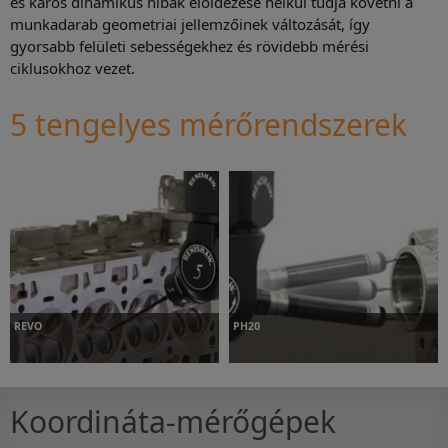
és káros dinamikus hibák előidézése nélkül tudja követni a
munkadarab geometriai jellemzőinek változását, így
gyorsabb felületi sebességekhez és rövidebb mérési
ciklusokhoz vezet.
5 tengelyes mérőrendszerek
REVO
PH20
Koordináta-mérőgépek