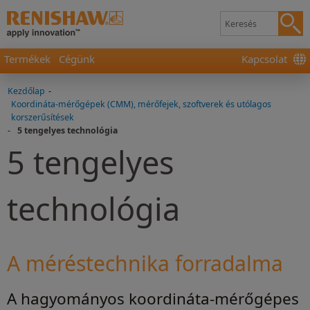
Termékek
Cégünk
Kapcsolat
Kezdőlap
-
Koordináta-mérőgépek (CMM), mérőfejek, szoftverek és utólagos
korszerűsítések
-
5 tengelyes technológia
5 tengelyes
technológia
A méréstechnika forradalma
A hagyományos koordináta-mérőgépes