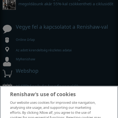
megoldásunk akár 55%-kal csökkentheti a ciklusidőt
Vegye fel a kapcsolatot a Renishaw-val
Online űrlap
Az adott kirendeltség részletes adatai
MyRenishaw
Webshop
Kiállítások és konferenciák
Renishaw's use of cookies
Rendezvények, amelyeken részt veszünk
Our website uses cookies for improved site navigation,
analysing site usage, and supporting our marketing
efforts. By clicking ‘Allow all’, you agree to the use of
cookies for non-essential functions. Rejecting cookies may