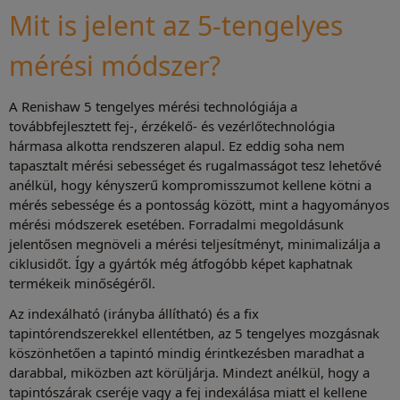
Mit is jelent az 5-tengelyes
mérési módszer?
A Renishaw 5 tengelyes mérési technológiája a
továbbfejlesztett fej-, érzékelő- és vezérlőtechnológia
hármasa alkotta rendszeren alapul. Ez eddig soha nem
tapasztalt mérési sebességet és rugalmasságot tesz lehetővé
anélkül, hogy kényszerű kompromisszumot kellene kötni a
mérés sebessége és a pontosság között, mint a hagyományos
mérési módszerek esetében. Forradalmi megoldásunk
jelentősen megnöveli a mérési teljesítményt, minimalizálja a
ciklusidőt. Így a gyártók még átfogóbb képet kaphatnak
termékeik minőségéről.
Az indexálható (irányba állítható) és a fix
tapintórendszerekkel ellentétben, az 5 tengelyes mozgásnak
köszönhetően a tapintó mindig érintkezésben maradhat a
darabbal, miközben azt körüljárja. Mindezt anélkül, hogy a
tapintószárak cseréje vagy a fej indexálása miatt el kellene