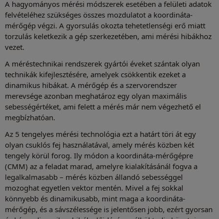
A hagyományos mérési módszerek esetében a felületi adatok
felvételéhez szükséges összes mozdulatot a koordináta-
mérőgép végzi. A gyorsulás okozta tehetetlenségi erő miatt
torzulás keletkezik a gép szerkezetében, ami mérési hibákhoz
vezet.
A méréstechnikai rendszerek gyártói éveket szántak olyan
technikák kifejlesztésére, amelyek csökkentik ezeket a
dinamikus hibákat. A mérőgép és a szervorendszer
merevsége azonban meghatároz egy olyan maximális
sebességértéket, ami felett a mérés már nem végezhető el
megbízhatóan.
Az 5 tengelyes mérési technológia ezt a határt töri át egy
olyan csuklós fej használatával, amely mérés közben két
tengely körül forog. Ily módon a koordináta-mérőgépre
(CMM) az a feladat marad, amelyre kialakításánál fogva a
legalkalmasabb – mérés közben állandó sebességgel
mozoghat egyetlen vektor mentén. Mivel a fej sokkal
könnyebb és dinamikusabb, mint maga a koordináta-
mérőgép, és a sávszélessége is jelentősen jobb, ezért gyorsan