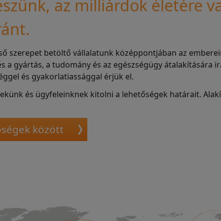
eszünk, az milliárdok életére v
ánt.
első szerepet betöltő vállalatunk középpontjában az emberei
s a gyártás, a tudomány és az egészségügy átalakítására i
éggel és gyakorlatiassággal érjük el.
künk és ügyfeleinknek kitolni a lehetőségek határait. Alakí
őségek között