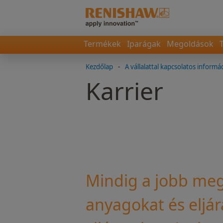
Termékek
Iparágak
Megoldások
Kezdőlap
-
A vállalattal kapcsolatos informá
Karrier
Mindig a jobb meg
anyagokat és eljá