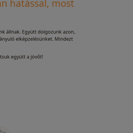
an hatással, most
nk állnak. Együtt dolgozunk azon,
rányuló elképzelésünket. Mindezt
tsuk együtt a jövőt!