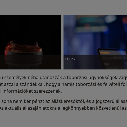
Célunk
ú személyek néha utánozzák a toborzási ügynökségek vagy 
zzal a szándékkal, hogy a hamis toborzási és felvételi fo
i információkat szerezzenek.
Célunk
w soha nem kér pénzt az álláskeresőktől, és a jogszerű áll
z aktuális állásajánlatokra a legkönnyebben közvetlenül az