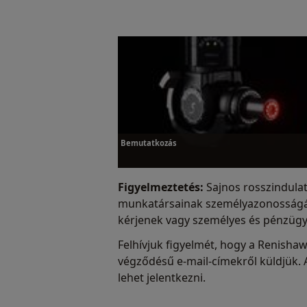
Bemutatkozás
Figyelmeztetés:
Sajnos rosszindulat
munkatársainak személyazonosságát a
kérjenek vagy személyes és pénzügy
Bemutatkozás
Felhívjuk figyelmét, hogy a Renisha
végződésű e-mail-címekről küldjük. A
lehet jelentkezni.