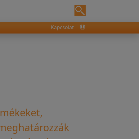
Kapcsolat
rmékeket,
k meghatározzák