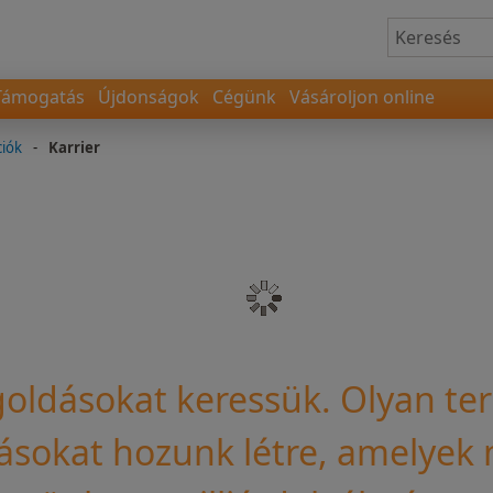
Támogatás
Újdonságok
Cégünk
Vásároljon online
ciók
-
Karrier
oldásokat keressük. Olyan te
rásokat hozunk létre, amelye