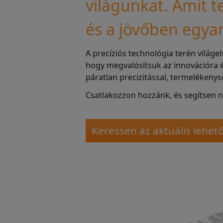
világunkat. Amit t
és a jövőben egyar
A precíziós technológia terén világ
hogy megvalósítsuk az innovációra é
páratlan precizitással, termelékenys
Csatlakozzon hozzánk, és segítsen ne
Keressen az aktuális lehet