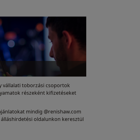
vállalati toborzási csoportok
lyamatok részeként kifizetéseket
ásajánlatokat mindig @renishaw.com
 álláshirdetési oldalunkon keresztül