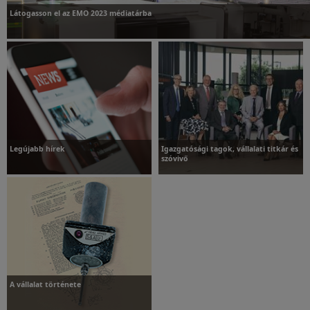
Látogasson el az EMO 2023 médiatárba
Látogasson el az ezzel kapcsolatos médiatárunkba
Legújabb hírek
Igazgatósági tagok, vállalati titkár és
szóvivő
További információk
Galéria megtekintése
A vállalat története