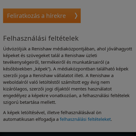
Feliratkozás a hírekre
Megtekintés
Felhasználási feltételek
Üdvözöljük a Renishaw médiaközpontjában, ahol jóváhagyott
képeket és szövegeket talál a Renishaw üzleti
tevékenységeiről, termékeiről és munkatársairól (a
későbbiekben „képek”). A médiaközpontban található képek
szerzői joga a Renishaw vállalatot illeti. A Renishaw a
weboldalról való letöltéstől számított egy évig nem
kizárólagos, szerzői jogi díjaktól mentes használatot
engedélyez a képekre vonatkozóan, a felhasználási feltételek
szigorú betartása mellett.
A képek letöltésével, illetve felhasználásával ön
automatikusan elfogadja a
felhasználási feltételeket
.