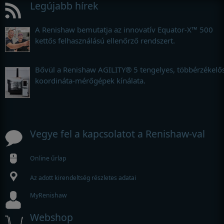
Legújabb hírek
A Renishaw bemutatja az innovatív Equator-X™ 500
kettős felhasználású ellenőrző rendszert.
Bővül a Renishaw AGILITY® 5 tengelyes, többérzékelő
koordináta-mérőgépek kínálata.
Vegye fel a kapcsolatot a Renishaw-val
Online űrlap
Az adott kirendeltség részletes adatai
MyRenishaw
Webshop