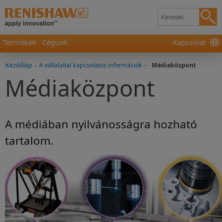
Termékek
Cégünk
Kapcsolat
Kezdőlap
-
A vállalattal kapcsolatos információk
-
Médiaközpont
Médiaközpont
A médiában nyilvánosságra hozható
tartalom.