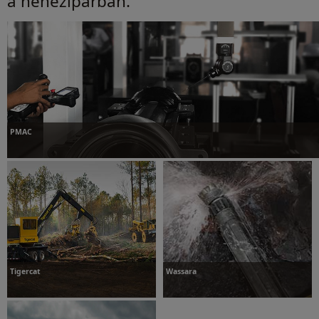
a nehéziparban.
PMAC
További információk
Tigercat
Wassara