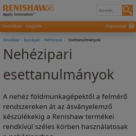
Termékek
Cégünk
Kapcsolat
Kezdőlap
-
Iparágak
-
Nehézipar
-
Esettanulmányok
Nehézipari
esettanulmányok
A nehéz földmunkagépektől a felmérő
rendszereken át az ásványelemző
készülékekig a Renishaw termékei
rendkívül széles körben használatosak