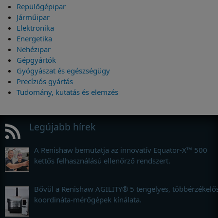
Repülőgépipar
Járműipar
Elektronika
Energetika
Nehézipar
Gépgyártók
Gyógyászat és egészségügy
Precíziós gyártás
Tudomány, kutatás és elemzés
Legújabb hírek
A Renishaw bemutatja az innovatív Equator-X™ 500
kettős felhasználású ellenőrző rendszert.
Bővül a Renishaw AGILITY® 5 tengelyes, többérzékelő
koordináta-mérőgépek kínálata.