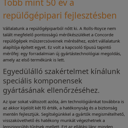
Több mint 50 év a
repülőgépipari fejlesztésben
Vállalatunk a repülőgépiparból nőtt ki. A Rolls-Royce nem
talált megfelelő pontosságú mérőkészüléket a Concorde
repülőgépek műszercsöveinek méréséhez, ezért vállalatunk
alapítója épített egyet. Ez volt a kapcsoló típusú tapintó
mérőfej: egy forradalmian új gyártástechnológiai megoldás,
amely az első termékünk is lett.
Egyedülálló szakértelmet kínálunk
speciális komponensek
gyártásának ellenőrzéséhez.
Az ipar sokat változott azóta, ám technológiáinkat továbbra is
az akkor kijelölt két fő érték, a hatékonyság és a biztonság
mentén fejlesztjük. Segítségünkkel a gyártók megismételhető,
visszakövethető és hatékony munkát végezhetnek a
legszigorúbb tűrések mellett. Ezt az ellátási lánc minden