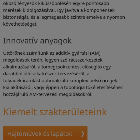
okozó tényezők kiküszöbölésén egyre pontosabb
mérések kidolgozásával, így javítva a komponensek
biztonságát, és a legmagasabb szintre emelve a nyomon
követhetőséget.
Innovatív anyagok
Úttörőnek számítunk az additív gyártási (AM)
megoldások terén, legyen szó rácsszerkezetek
alkalmazásáról, a tömegcsökkentést elősegítő egy
darabból álló alkatrészek tervezéséről, a
folyadékáramlást optimalizáló komplex belső üregek
kialakításáról, vagy éppen a topológia tökéletesítéséhez
hozzájáruló AM-tervezési megoldásokról.
Kiemelt szakterületeink
Hajtóművek és lapátok