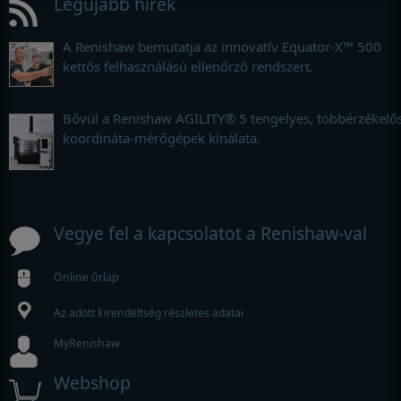
Legújabb hírek
A Renishaw bemutatja az innovatív Equator-X™ 500
kettős felhasználású ellenőrző rendszert.
Bővül a Renishaw AGILITY® 5 tengelyes, többérzékelő
koordináta-mérőgépek kínálata.
Vegye fel a kapcsolatot a Renishaw-val
Online űrlap
Az adott kirendeltség részletes adatai
MyRenishaw
Webshop