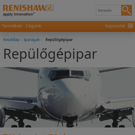
Termékek
Cégünk
Kapcsolat
Kezdőlap
-
Iparágak
-
Repülőgépipar
Repülőgépipar