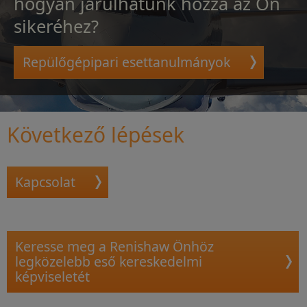
hogyan járulhatunk hozzá az Ön
sikeréhez?
Repülőgépipari esettanulmányok
Következő lépések
Kapcsolat
Keresse meg a Renishaw Önhöz
legközelebb eső kereskedelmi
képviseletét