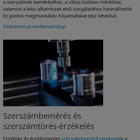
a szerszámok beméréséhez, a ciklus közbeni méréshez,
valamint a kész alkatrészek első vizsgálatához használhatók.
Ez pontos megmunkálási folyamatokat tesz lehetővé.
Elolvasom az esettanulmányt
Szerszámbemérés és
szerszámtörés-érzékelés
Érintéses és érintésmentes
szerszámbemérő rendszerek
a