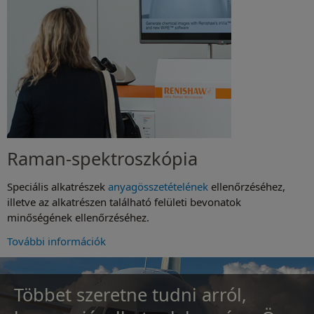
Raman-spektroszkópia
Speciális alkatrészek
anyagösszetételének
ellenőrzéséhez,
illetve az alkatrészen található felületi bevonatok
minőségének ellenőrzéséhez.
További információk
Többet szeretne tudni arról,