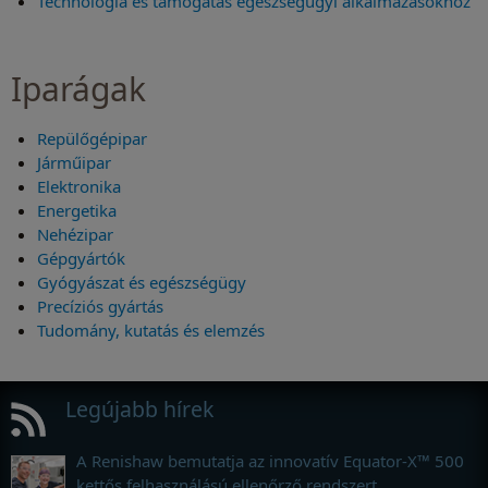
Technológia és támogatás egészségügyi alkalmazásokhoz
Iparágak
Repülőgépipar
Járműipar
Elektronika
Energetika
Nehézipar
Gépgyártók
Gyógyászat és egészségügy
Precíziós gyártás
Tudomány, kutatás és elemzés
Legújabb hírek
A Renishaw bemutatja az innovatív Equator-X™ 500
kettős felhasználású ellenőrző rendszert.