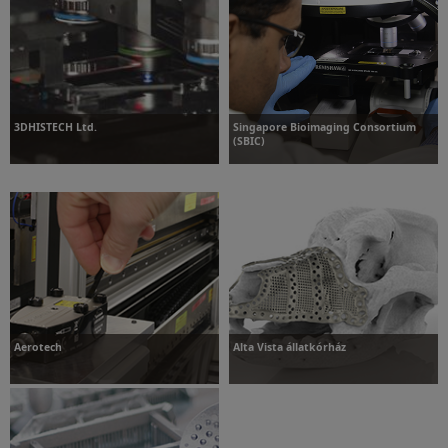
További információk
További információk
3DHISTECH Ltd.
Singapore Bioimaging Consortium
(SBIC)
További információk
További információk
Aerotech
Alta Vista állatkórház