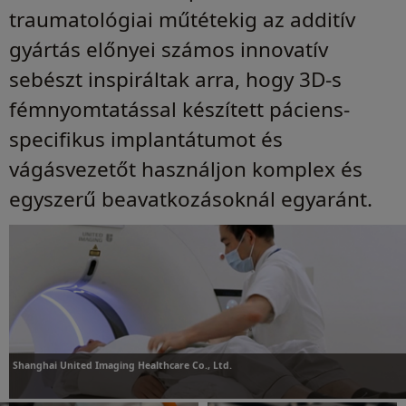
traumatológiai műtétekig az additív
gyártás előnyei számos innovatív
sebészt inspiráltak arra, hogy 3D-s
fémnyomtatással készített páciens-
specifikus implantátumot és
vágásvezetőt használjon komplex és
egyszerű beavatkozásoknál egyaránt.
Shanghai United Imaging Healthcare Co., Ltd.