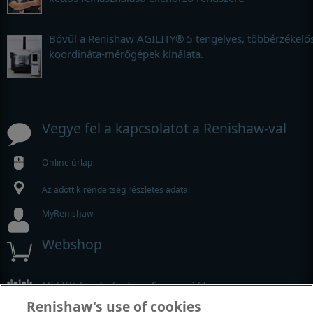
Bővül a Renishaw AGILITY® 5 tengelyes, többérzékelő
koordináta-mérőgépek kínálata.
Vegye fel a kapcsolatot a Renishaw-val
Online űrlap
Az adott kirendeltség részletes adatai
MyRenishaw
Webshop
Kiállítások és konferenciák
Renishaw's use of cookies