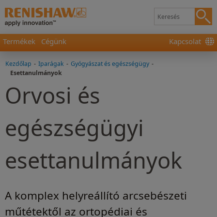
Termékek
Cégünk
Kapcsolat
Kezdőlap
-
Iparágak
-
Gyógyászat és egészségügy
-
Esettanulmányok
Orvosi és
egészségügyi
esettanulmányok
A komplex helyreállító arcsebészeti
műtétektől az ortopédiai és