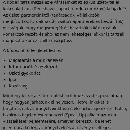
A kódex tartalmazza az elvárásainkat az etikus üzletvitellel
kapcsolatban a Renishaw csoport minden munkavállalója felé.
Az üzleti partnereinktől (tanácsadók, vállalkozók,
megbízottak, forgalmazók, csatornapartnerek és beszállítók)
is elvárjuk, hogy megismerjék és betartsák a kódex rájuk
vonatkozó részét, és ahol ez nem lehetséges, akkor is tartsák
magukat a kódex szellemiségéhez.
A kódex öt fő területet fed le:
Magatartás a munkahelyen
Információk és eszközök
Üzleti gyakorlat
Ipar
Közösség
Mindegyik szakasz útmutatást tartalmaz azzal kapcsolatban,
hogy hogyan járhatunk el helyesen, illetve linkeket is
tartalmaznak az irányelveinkhez és elérhetőségeinkhez.
Külső,
bizalmas bejelentési rendszert (Speak Up) alkalmazunk a
visszaélések bejelentésére, amelyen keresztül be lehet
jelenteni a kódex, az irányelvek és a törvény esetleges