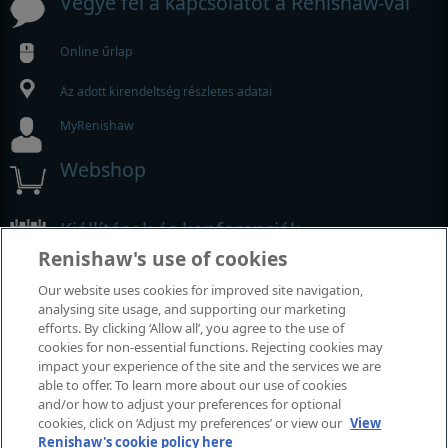
Vegye fel a kapcsolatot a Renishaw-val
Online űrlap
Az adott kirendeltség részletes adatai
MyRenishaw
Webshop
Kiállítások és konferenciák
Renishaw's use of cookies
Rendezvények, amelyeken részt veszünk
Our website uses cookies for improved site navigation,
analysing site usage, and supporting our marketing
efforts. By clicking ‘Allow all’, you agree to the use of
cookies for non-essential functions. Rejecting cookies may
impact your experience of the site and the services we are
able to offer. To learn more about our use of cookies
and/or how to adjust your preferences for optional
cookies, click on ‘Adjust my preferences’ or view our
View
Renishaw's cookie policy here