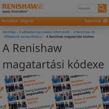
Termékek
Cégünk
Kapcsolat
Kezdőlap
-
A vállalattal kapcsolatos információk
-
A Renishaw-ról
-
Vállalatunk szerepvállalása
-
A Renishaw magatartási kódexe
A Renishaw
magatartási kódexe