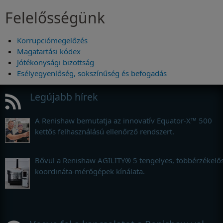
Felelősségünk
Korrupciómegelőzés
Magatartási kódex
Jótékonysági bizottság
Esélyegyenlőség, sokszínűség és befogadás
Legújabb hírek
A Renishaw bemutatja az innovatív Equator-X™ 500
kettős felhasználású ellenőrző rendszert.
Bővül a Renishaw AGILITY® 5 tengelyes, többérzékelő
koordináta-mérőgépek kínálata.