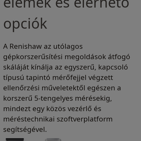
elemek és elérhető
opciók
A Renishaw az utólagos
gépkorszerűsítési megoldások átfogó
skáláját kínálja az egyszerű, kapcsoló
típusú tapintó mérőfejjel végzett
ellenőrzési műveletektől egészen a
korszerű 5-tengelyes mérésekig,
mindezt egy közös vezérlő és
méréstechnikai szoftverplatform
segítségével.