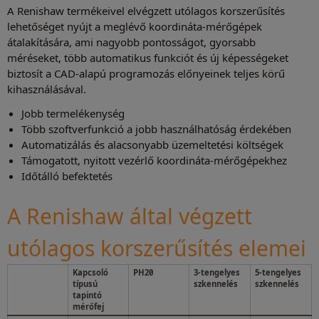
A Renishaw termékeivel elvégzett utólagos korszerűsítés
Szoftveropciók
lehetőséget nyújt a meglévő koordináta-mérőgépek
átalakítására, ami nagyobb pontosságot, gyorsabb
méréseket, több automatikus funkciót és új képességeket
biztosít a CAD-alapú programozás előnyeinek teljes körű
kihasználásával.
Jobb termelékenység
Több szoftverfunkció a jobb használhatóság érdekében
Automatizálás és alacsonyabb üzemeltetési költségek
Támogatott, nyitott vezérlő koordináta-mérőgépekhez
Időtálló befektetés
A Renishaw által végzett
utólagos korszerűsítés elemei
Kapcsoló
PH20
3-tengelyes
5-tengelyes
típusú
szkennelés
szkennelés
tapintó
mérőfej