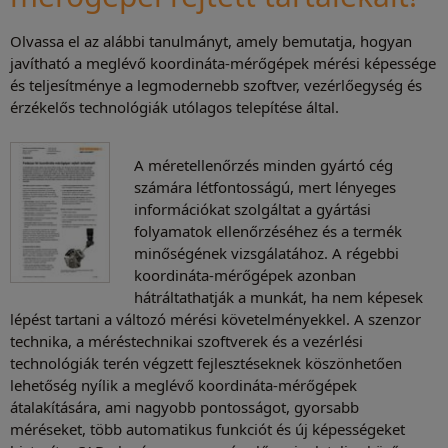
Olvassa el az alábbi tanulmányt, amely bemutatja, hogyan
javítható a meglévő koordináta-mérőgépek mérési képessége
és teljesítménye a legmodernebb szoftver, vezérlőegység és
érzékelős technológiák utólagos telepítése által.
A méretellenőrzés minden gyártó cég
számára létfontosságú, mert lényeges
információkat szolgáltat a gyártási
folyamatok ellenőrzéséhez és a termék
minőségének vizsgálatához. A régebbi
koordináta-mérőgépek azonban
hátráltathatják a munkát, ha nem képesek
lépést tartani a változó mérési követelményekkel. A szenzor
technika, a méréstechnikai szoftverek és a vezérlési
technológiák terén végzett fejlesztéseknek köszönhetően
lehetőség nyílik a meglévő koordináta-mérőgépek
átalakítására, ami nagyobb pontosságot, gyorsabb
méréseket, több automatikus funkciót és új képességeket