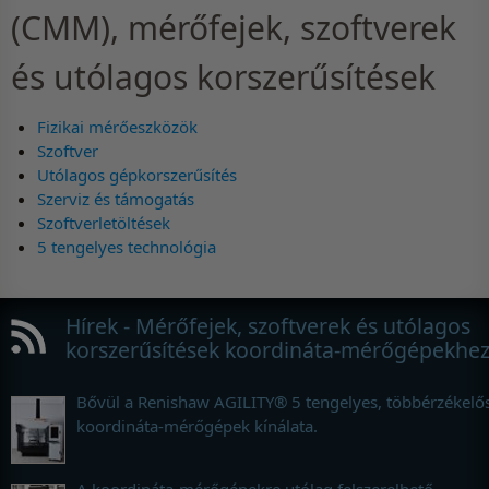
(CMM), mérőfejek, szoftverek
és utólagos korszerűsítések
Fizikai mérőeszközök
Szoftver
Utólagos gépkorszerűsítés
Szerviz és támogatás
Szoftverletöltések
5 tengelyes technológia
Hírek - Mérőfejek, szoftverek és utólagos
korszerűsítések koordináta-mérőgépekhe
Bővül a Renishaw AGILITY® 5 tengelyes, többérzékelő
koordináta-mérőgépek kínálata.
A koordináta-mérőgépekre utólag felszerelhető