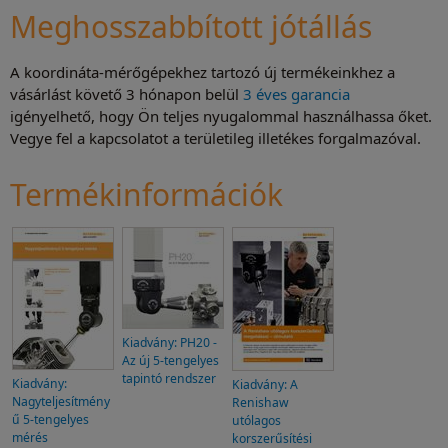
Meghosszabbított jótállás
A koordináta-mérőgépekhez tartozó új termékeinkhez a
vásárlást követő 3 hónapon belül
3 éves garancia
igényelhető, hogy Ön teljes nyugalommal használhassa őket.
Vegye fel a kapcsolatot a területileg illetékes forgalmazóval.
Termékinformációk
Kiadvány: PH20 -
Az új 5-tengelyes
tapintó rendszer
Kiadvány:
Kiadvány: A
Nagyteljesítmény
Renishaw
ű 5-tengelyes
utólagos
mérés
korszerűsítési