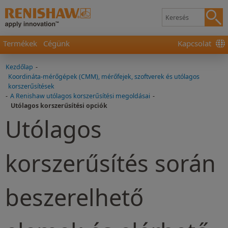
Termékek
Cégünk
Kapcsolat
Kezdőlap
-
Koordináta-mérőgépek (CMM), mérőfejek, szoftverek és utólagos
korszerűsítések
-
A Renishaw utólagos korszerűsítési megoldásai
-
Utólagos korszerűsítési opciók
Utólagos
korszerűsítés során
beszerelhető