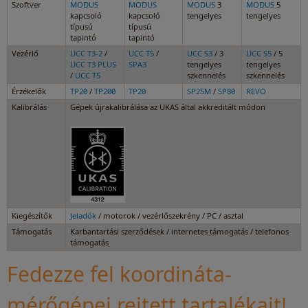
Szoftver
MODUS
MODUS
MODUS
3
MODUS
5
kapcsoló
kapcsoló
tengelyes
tengelyes
típusú
típusú
tapintó
tapintó
Vezérlő
UCC T3-2
/
UCC T5
/
UCC S3
/ 3
UCC S5
/ 5
UCC T3 PLUS
SPA3
tengelyes
tengelyes
/
UCC T5
szkennelés
szkennelés
Érzékelők
TP20
/
TP200
TP20
SP25M
/
SP80
REVO
Kalibrálás
Gépek újrakalibrálása az UKAS által akkreditált módon
Kiegészítők
Jeladók
/ motorok / vezérlőszekrény / PC / asztal
Támogatás
Karbantartási szerződések / internetes támogatás / telefonos
támogatás
Fedezze fel koordináta-
mérőgépei rejtett tartalékait!