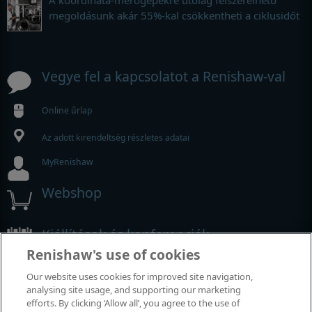
megoldásunk akár 55%-kal csökkentheti a ciklusidőt
Vegye fel a kapcsolatot a Renishaw-val
Online űrlap
Az adott kirendeltség részletes adatai
MyRenishaw
Webshop
Kiállítások és konferenciák
Renishaw's use of cookies
Rendezvények, amelyeken részt veszünk
Our website uses cookies for improved site navigation,
analysing site usage, and supporting our marketing
efforts. By clicking ‘Allow all’, you agree to the use of