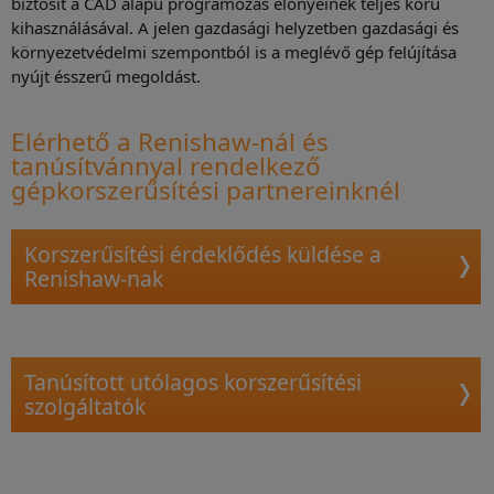
biztosít a CAD alapú programozás előnyeinek teljes körű
kihasználásával. A jelen gazdasági helyzetben gazdasági és
környezetvédelmi szempontból is a meglévő gép felújítása
nyújt ésszerű megoldást.
Elérhető a Renishaw-nál és
tanúsítvánnyal rendelkező
gépkorszerűsítési partnereinknél
Korszerűsítési érdeklődés küldése a
Renishaw-nak
Tanúsított utólagos korszerűsítési
szolgáltatók