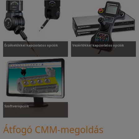
Érzékelőkkel kapcsolatos opciók
Vezérlőkkel kapcsolatos opciók
Érzékelőkkel kapcsolatos
Vezérlőkkel kapcsolatos
opciók
opciók
Szoftveropciók
Átfogó CMM-megoldás