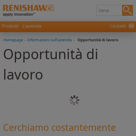
Prodotti
L'azienda
Contatti
Homepage
-
Informazioni sull'azienda
-
Opportunità di lavoro
Opportunità di
lavoro
Cerchiamo costantemente