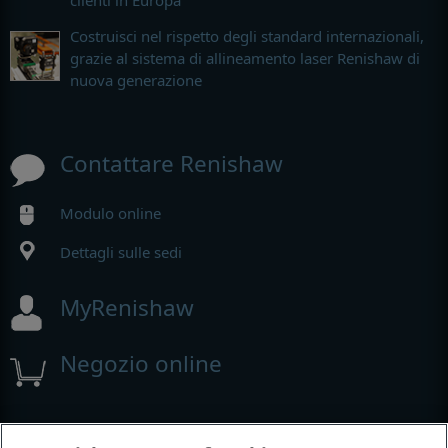
clienti in Europa
Costruisci nel rispetto degli standard internazionali,
grazie al sistema di allineamento laser Renishaw di
nuova generazione
Contattare Renishaw
Modulo online
Dettagli sulle sedi
MyRenishaw
Negozio online
Fiere e conferenze