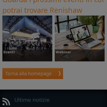
potrai trovare Renishaw
Eventi
Webinar
Torna alla homepage
Scopri di più
Scopri di più
Ultime notizie