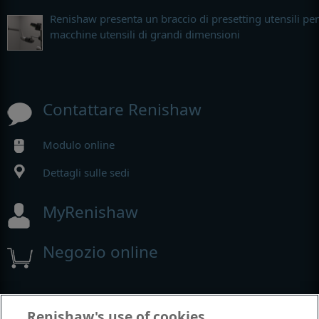
Renishaw presenta un braccio di presetting utensili per
macchine utensili di grandi dimensioni
Contattare Renishaw
Modulo online
Dettagli sulle sedi
MyRenishaw
Negozio online
Fiere e conferenze
Renishaw's use of cookies