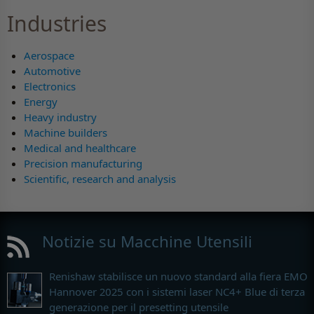
Industries
Aerospace
Automotive
Electronics
Energy
Heavy industry
Machine builders
Medical and healthcare
Precision manufacturing
Scientific, research and analysis
Notizie su Macchine Utensili
Renishaw stabilisce un nuovo standard alla fiera EMO
Hannover 2025 con i sistemi laser NC4+ Blue di terza
generazione per il presetting utensile