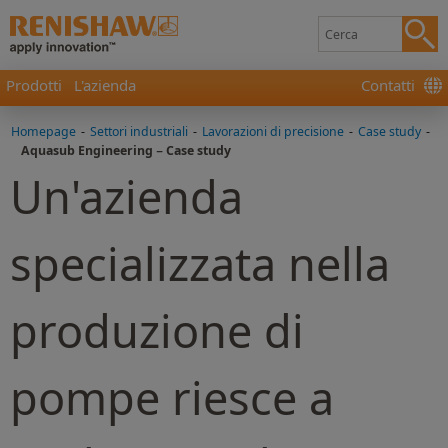
Prodotti
L'azienda
Contatti
Homepage
-
Settori industriali
-
Lavorazioni di precisione
-
Case study
-
Aquasub Engineering − Case study
Un'azienda
specializzata nella
produzione di
pompe riesce a