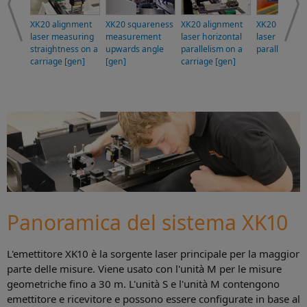
XK20 alignment
XK20 squareness
XK20 alignment
XK20 alignm
laser measuring
measurement
laser horizontal
laser horizon
straightness on a
upwards angle
parallelism on a
parallelism [
carriage [gen]
[gen]
carriage [gen]
Panoramica del sistema XK10
L'emettitore XK10 è la sorgente laser principale per la maggior
parte delle misure. Viene usato con l'unità M per le misure
geometriche fino a 30 m. L'unità S e l'unità M contengono
emettitore e ricevitore e possono essere configurate in base al