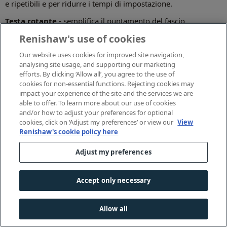
e ripetibili e per ridurre i tempi di impostazione.
Testa rotante
- semplifica il puntamento del fascio
dall'emettitore, con la possibilità di misurare la planarità
Renishaw's use of cookies
tramite una serie di punti griglia.
Our website uses cookies for improved site navigation,
analysing site usage, and supporting our marketing
efforts. By clicking ‘Allow all’, you agree to the use of
cookies for non-essential functions. Rejecting cookies may
Accessori per il laser di
impact your experience of the site and the services we are
able to offer. To learn more about our use of cookies
and/or how to adjust your preferences for optional
allineamento XK10
cookies, click on ‘Adjust my preferences’ or view our
View
Renishaw's cookie policy here
Scopri la nostra offerta di accessori e pezzi di ricambio.
Adjust my preferences
Acquisti online
Accept only necessary
Allow all