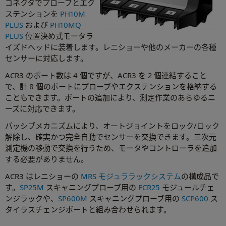
コネクタでプローブとエク
ステンションを
PH10M
PLUS
および
PH10MQ
PLUS
位置決め式モータラ
イズドヘッドに装着します。レニショーや他のメーカーの各種
センサーに対応します。
ACR3 のポート数は 4 個ですが、ACR3 を 2 個連結すること
で、計 8 個のポートにプローブやエクステンションを格納する
こともできます。ポートの追加により、測定作業のあらゆるニ
ーズに対応できます。
パッシブメカニズムにより、オートジョイントをロック/ロック
解除し、確実かつ完全自動でセンサーを交換できます。三次元
測定機の移動で交換を行うため、モータやコントローラを追加
する必要がありません。
ACR3 はレニショーの
MRS モジュララックシステム
の構成品で
す。
SP25M
スキャニングプローブ用の
FCR25
モジュールチェ
ンジラックや、
SP600M
スキャニングプローブ用の
SCP600
ス
タイラスチェンジポートと組み合わせられます。