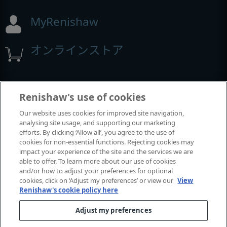
MyRenishaw
オンラインストア
イベントとウェビナー
Renishaw's use of cookies
Our website uses cookies for improved site navigation,
レニショーの出展イベント
analysing site usage, and supporting our marketing
efforts. By clicking ‘Allow all’, you agree to the use of
cookies for non-essential functions. Rejecting cookies may
impact your experience of the site and the services we are
able to offer. To learn more about our use of cookies
and/or how to adjust your preferences for optional
cookies, click on ‘Adjust my preferences’ or view our
View
Renishaw's cookie policy here
Adjust my preferences
© 2001-2026 Renishaw plc.
無断転用禁止。