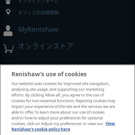
オンラインフォーム
オフィスの詳細情報
MyRenishaw
オンラインストア
展示会とコンファレンス
Renishaw's use of cookies
Our website uses cookies for improved site navigation,
レニショーの出展イベント
analysing site usage, and supporting our marketing
efforts. By clicking ‘Allow all’, you agree to the use of
cookies for non-essential functions. Rejecting cookies may
impact your experience of the site and the services we are
able to offer. To learn more about our use of cookies
and/or how to adjust your preferences for optional
cookies, click on ‘Adjust my preferences’ or view our
View
Renishaw's cookie policy here