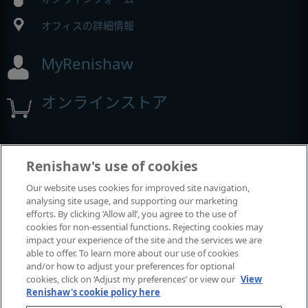
オフィスの詳細情報
MyRenishaw
オンラインストア
イベントとウェビナー
Renishaw's use of cookies
Our website uses cookies for improved site navigation,
レニショーの出展イベント
analysing site usage, and supporting our marketing
efforts. By clicking ‘Allow all’, you agree to the use of
cookies for non-essential functions. Rejecting cookies may
impact your experience of the site and the services we are
able to offer. To learn more about our use of cookies
and/or how to adjust your preferences for optional
cookies, click on ‘Adjust my preferences’ or view our
View
Renishaw's cookie policy here