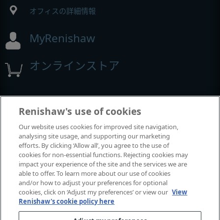
オフィスの詳細情報
MyRenishaw
オンラインストア
イベントとウェビナー
Renishaw's use of cookies
Our website uses cookies for improved site navigation,
レニショーの出展イベント
analysing site usage, and supporting our marketing
efforts. By clicking ‘Allow all’, you agree to the use of
cookies for non-essential functions. Rejecting cookies may
impact your experience of the site and the services we are
able to offer. To learn more about our use of cookies
and/or how to adjust your preferences for optional
cookies, click on ‘Adjust my preferences’ or view our
View
Renishaw's cookie policy here