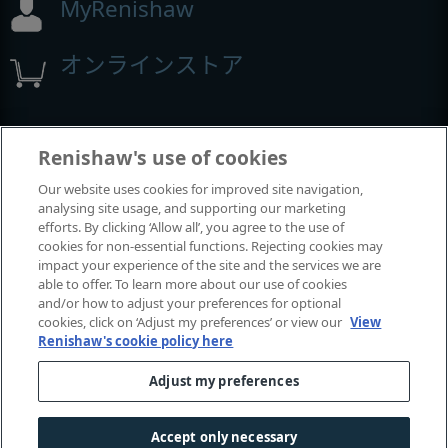
MyRenishaw
オンラインストア
展示会とコンファレンス
Renishaw's use of cookies
Our website uses cookies for improved site navigation,
レニショーの出展イベント
analysing site usage, and supporting our marketing
efforts. By clicking ‘Allow all’, you agree to the use of
cookies for non-essential functions. Rejecting cookies may
impact your experience of the site and the services we are
able to offer. To learn more about our use of cookies
and/or how to adjust your preferences for optional
cookies, click on ‘Adjust my preferences’ or view our
View
Renishaw's cookie policy here
Adjust my preferences
© 2001-2026 Renishaw plc.
無断転用禁止。
|
|
|
お問い合わせ
法令およびコンプライアンス
ユーザー補助
Accept only necessary
|
プライバシー
Cookie
に関するガイド