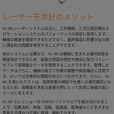
レーザー干渉計のメリット
XL-80 レーザーシステムは主に、工作機械、三次元測定機およ
びモーションシステムのパフォーマンスの測定に使用します。
機械の精度を確保できるだけでなく、最終製品に影響が出る前
に潜在的な問題を特定することができます。
他のシステムとは異なり、XL-80 は機械に含まれる幾何誤差を
直接測定できるため、誤差の原因の特定や検出に役立つトレー
サブルで高精度なデータを取得することができます。取得した
データはさらに、機械の組立て作業の調整や誤差補正に活用で
き、ひいては全体的な精度の向上につながります。さらに、XL-
80 を用いたテストは、改善結果の検証や仕様への適合確認にも
なるため、高精度を求める産業分野にとって非常に価値の高い
ツールと言えます。
XL-80 とレニショーの CARTO ソフトウェアを組み合わせるこ
とで、位置決め、角度、回転、真直度、直角度などさまざまな
要素を迅速かつ正確に取得、解析できます。