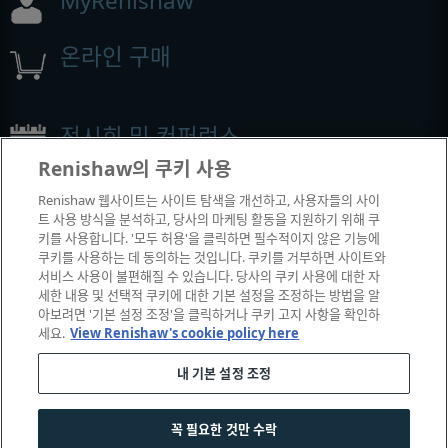
MyRenishaw
온라인 구매
전시회 및 컨퍼런스
Renishaw의 쿠키 사용
Renishaw에서 참석하는 이벤트
Renishaw 웹사이트는 사이트 탐색을 개선하고, 사용자들의 사이
트 사용 방식을 분석하고, 당사의 마케팅 활동을 지원하기 위해 쿠
키를 사용합니다. '모두 허용'을 클릭하면 필수적이지 않은 기능에
쿠키를 사용하는 데 동의하는 것입니다. 쿠키를 거부하면 사이트와
서비스 사용이 불편해질 수 있습니다. 당사의 쿠키 사용에 대한 자
세한 내용 및 선택적 쿠키에 대한 기본 설정을 조정하는 방법을 알
아보려면 '기본 설정 조정'을 클릭하거나 쿠키 고지 사항을 확인하
세요.
View Renishaw's cookie policy here
내 기본 설정 조정
© 2001-2026 Renishaw plc. All rights reserved.
|
|
|
|
고객 상담
법률 및 규정 준수
운영체제
개인 정보 보호
꼭 필요한 것만 수락
쿠키 안내서