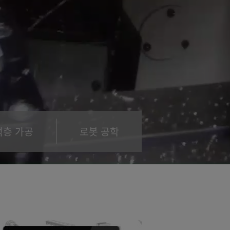
적층 가공
로봇 공학