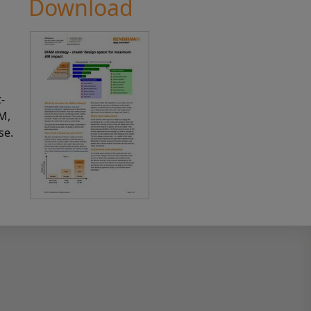
Download
-
AM,
se.