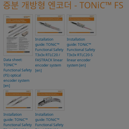
증분 개방형 엔코더 - TONiC™ FS
Installation
Installation
guide: TONiC™
guide: TONiC™
Functional Safety
Functional Safety
T3x3x RTLC20 /
T3x3x RTLC20-S
Data sheet:
FASTRACK linear
linear encoder
TONiC™
encoder system
system [en]
Functional Safety
[en]
(FS) optical
encoder system
[en]
Installation
Installation
guide: TONiC™
guide: TONiC™
Functional Safety
Functional Safety