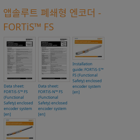
앱솔루트 폐쇄형 엔코더 -
FORTiS™ FS
Installation
guide: FORTiS-S™
FS (Functional
Safety) enclosed
Data sheet:
Data sheet:
encoder system
FORTiS-S™ FS
FORTiS-N™ FS
[en]
(Functional
(Functional
Safety) enclosed
Safety) enclosed
encoder system
encoder system
[en]
[en]