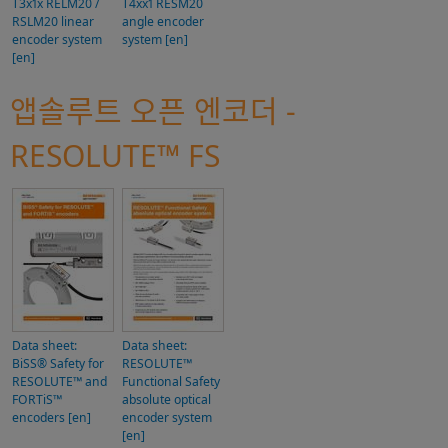
T3x1x RELM20 /
T4xx1 RESM20
RSLM20 linear
angle encoder
encoder system
system [en]
[en]
앱솔루트 오픈 엔코더 -
RESOLUTE™ FS
Data sheet:
Data sheet:
BiSS® Safety for
RESOLUTE™
RESOLUTE™ and
Functional Safety
FORTiS™
absolute optical
encoders [en]
encoder system
[en]