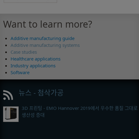
Want to learn more?
Additive manufacturing guide
Additive manufacturing systems
Case studies
Healthcare applications
Industry applications
Software
뉴스 - 첨삭가공
3D 프린팅 - EMO Hannover 2019에서 우수한 품질 그대로
생산성 증대