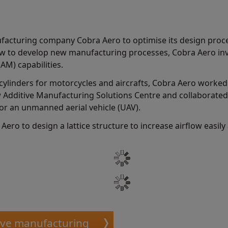
acturing company Cobra Aero to optimise its design proces
aw to develop new manufacturing processes, Cobra Aero inv
AM) capabilities.
 cylinders for motorcycles and aircrafts, Cobra Aero worked
 Additive Manufacturing Solutions Centre and collaborate
for an unmanned aerial vehicle (UAV).
ero to design a lattice structure to increase airflow easil
ive manufacturing