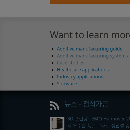
Want to learn mor
Additive manufacturing guide
Additive manufacturing systems
Case studies
Healthcare applications
Industry applications
Software
뉴스 - 첨삭가공
3D 프린팅 - EMO Hannover 2
서 우수한 품질 그대로 생산성 