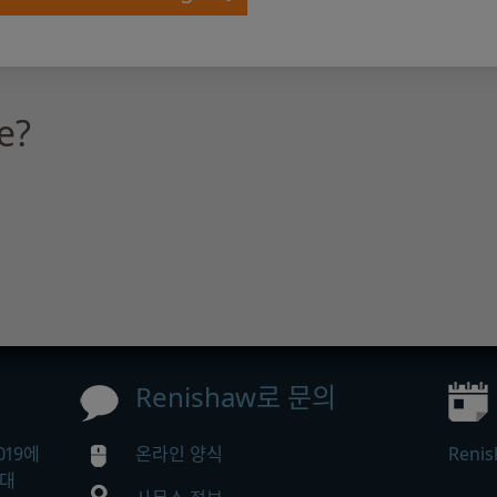
e?
Renishaw로 문의
019에
온라인 양식
Ren
증대