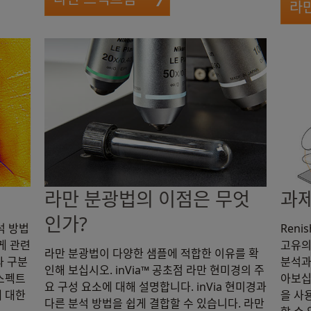
라
라만 분광법의 이점은 무엇
과제
인가?
석 방법
Ren
게 관련
고유의
라만 분광법이 다양한 샘플에 적합한 이유를 확
와 구분
분석과
인해 보십시오. inVia™ 공초점 라만 현미경의 주
 스펙트
아보십시
요 구성 요소에 대해 설명합니다. inVia 현미경과
에 대한
을 사
다른 분석 방법을 쉽게 결합할 수 있습니다. 라만