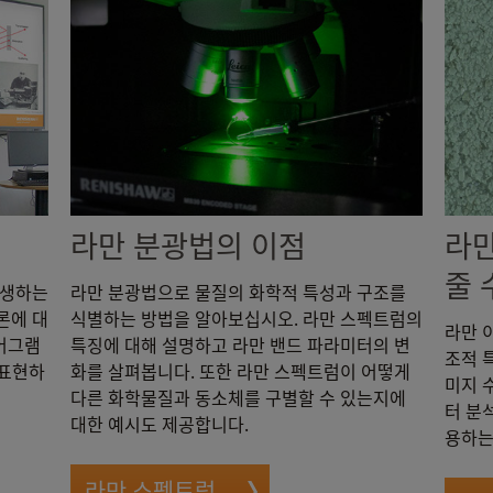
라만 분광법의 이점
라만
줄 
발생하는
라만 분광법으로 물질의 화학적 특성과 구조를
이론에 대
식별하는 방법을 알아보십시오. 라만 스펙트럼의
라만 
이어그램
특징에 대해 설명하고 라만 밴드 파라미터의 변
조적 
 표현하
화를 살펴봅니다. 또한 라만 스펙트럼이 어떻게
미지 
다른 화학물질과 동소체를 구별할 수 있는지에
터 분
대한 예시도 제공합니다.
용하는
라만 스펙트럼