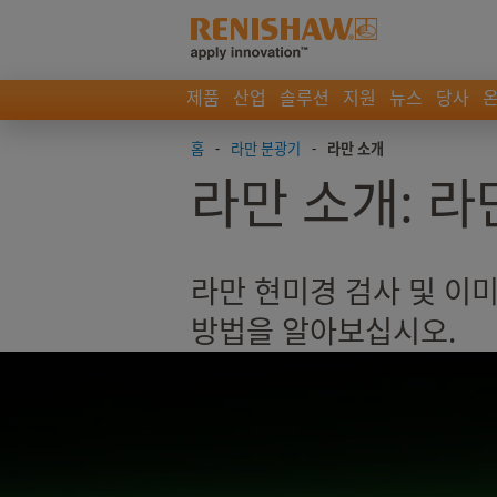
제품
산업
솔루션
지원
뉴스
당사
홈
-
라만 분광기
-
라만 소개
라만 소개: 
라만 현미경 검사 및 이미
방법을 알아보십시오.