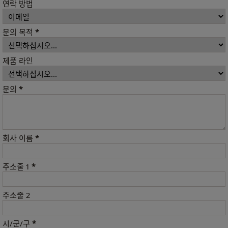
연락 방법
*
문의 목적
제품 라인
*
문의
*
회사 이름
*
주소줄 1
주소줄 2
*
시/군/구