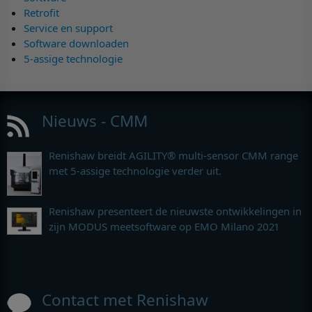
Retrofit
Service en support
Software downloaden
5-assige technologie
Nieuws - CMM
Renishaw breidt AGILITY® multi-sensor CMM range
met 5-assige technologie verder uit.
Renishaw presenteert de nieuwste ontwikkelingen in
zijn MODUS meetsoftware op EMO Milano 2021
Contact met Renishaw