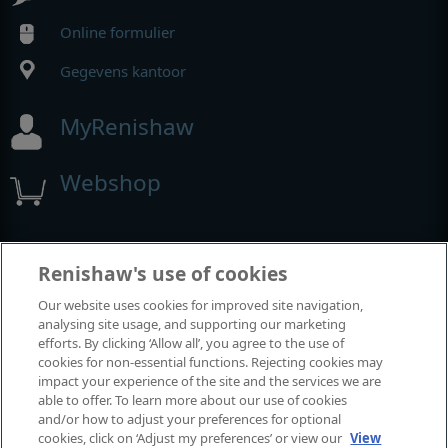
Online formulier
Gegevens kantoor
MyRenishaw
Webshop
Beurzen en congressen
Renishaw's use of cookies
Our website uses cookies for improved site navigation,
Evenementen waaraan we deelnemen
analysing site usage, and supporting our marketing
efforts. By clicking ‘Allow all’, you agree to the use of
cookies for non-essential functions. Rejecting cookies may
impact your experience of the site and the services we are
able to offer. To learn more about our use of cookies
and/or how to adjust your preferences for optional
cookies, click on ‘Adjust my preferences’ or view our
View