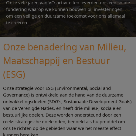
Onze vele jaren van VO-activiteiten leverden ons een solide
fundering waarop we kunnen bouwen bij investeringen
om een veilige en duurzame toekomst voor ons allemaal
te creëren.
Onze benadering van Milieu,
Maatschappij en Bestuur
(ESG)
Onze strategie voor ESG (Environmental, Social and
Governance) is ontwikkeld aan de hand van de duurzame
ontwikkelingsdoelen (SDG’s, Sustainable Development Goals)
van de Verenigde Naties, en heeft drie milieu-, sociale en
bestuurlijke doelen. Deze worden ondersteund door een
reeks strategische doeleinden, bedoeld als hulpmiddel om
ons te richten op de gebieden waar we het meeste effect
kunnen bereiken.