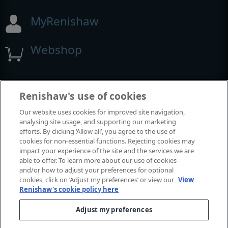
MyRenishaw
Webshop
Beurzen en congressen
Renishaw's use of cookies
Our website uses cookies for improved site navigation,
Evenementen waaraan we deelnemen
analysing site usage, and supporting our marketing
efforts. By clicking ‘Allow all’, you agree to the use of
cookies for non-essential functions. Rejecting cookies may
impact your experience of the site and the services we are
able to offer. To learn more about our use of cookies
and/or how to adjust your preferences for optional
cookies, click on ‘Adjust my preferences’ or view our
View
Renishaw's cookie policy here
Adjust my preferences
© 2001-2026 Renishaw plc. Alle rechten voorbehouden.