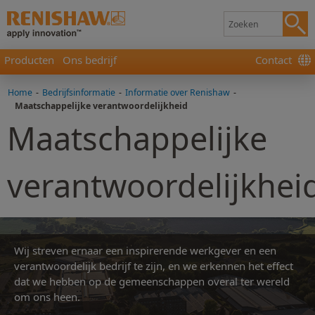
Producten
Ons bedrijf
Contact
Home
-
Bedrijfsinformatie
-
Informatie over Renishaw
-
Maatschappelijke verantwoordelijkheid
Maatschappelijke
verantwoordelijkhei
Wij streven ernaar een inspirerende werkgever en een
verantwoordelijk bedrijf te zijn, en we erkennen het effect
dat we hebben op de gemeenschappen overal ter wereld
om ons heen.