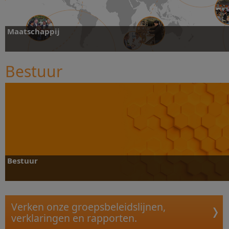
Maatschappij
Bestuur
Ontdek meer
Bestuur
Verken onze groepsbeleidslijnen,
verklaringen en rapporten.