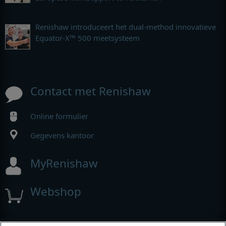
Renishaw introduceert het dual-method innovatieve
Equator-X™ 500 meetsysteem
Contact met Renishaw
Online formulier
Gegevens kantoor
MyRenishaw
Webshop