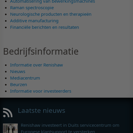
Automatisering van bewerkingsmachines
Raman spectroscopie
Neurologische producten en therapieën
Additive manufacturing
Financiële berichten en resultaten
Bedrijfsinformatie
Informatie over Renishaw
Nieuws
Mediacentrum
Beurzen
Informatie voor investeerders
Laatste nieuws
Renishaw investeert in Duits servicecentrum om
Europese klantsupport te versterken