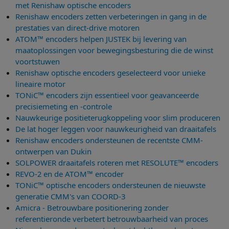
met Renishaw optische encoders
Renishaw encoders zetten verbeteringen in gang in de
prestaties van direct-drive motoren
ATOM™ encoders helpen JUSTEK bij levering van
maatoplossingen voor bewegingsbesturing die de winst
voortstuwen
Renishaw optische encoders geselecteerd voor unieke
lineaire motor
TONiC™ encoders zijn essentieel voor geavanceerde
precisiemeting en -controle
Nauwkeurige positieterugkoppeling voor slim produceren
De lat hoger leggen voor nauwkeurigheid van draaitafels
Renishaw encoders ondersteunen de recentste CMM-
ontwerpen van Dukin
SOLPOWER draaitafels roteren met RESOLUTE™ encoders
REVO-2 en de ATOM™ encoder
TONiC™ optische encoders ondersteunen de nieuwste
generatie CMM's van COORD-3
Amicra - Betrouwbare positionering zonder
referentieronde verbetert betrouwbaarheid van proces