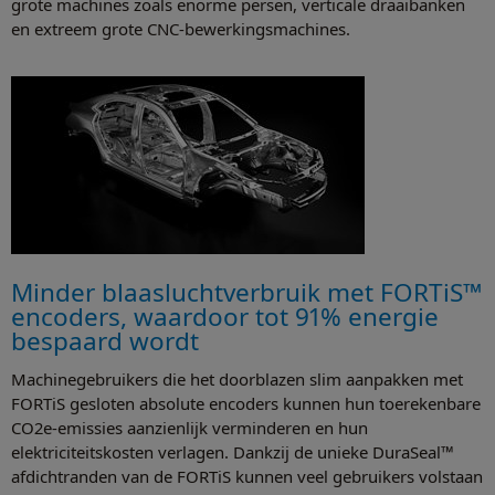
grote machines zoals enorme persen, verticale draaibanken
en extreem grote CNC-bewerkingsmachines.
Minder blaasluchtverbruik met FORTiS™
encoders, waardoor tot 91% energie
bespaard wordt
Machinegebruikers die het doorblazen slim aanpakken met
FORTiS gesloten absolute encoders kunnen hun toerekenbare
CO2e-emissies aanzienlijk verminderen en hun
elektriciteitskosten verlagen. Dankzij de unieke DuraSeal™
afdichtranden van de FORTiS kunnen veel gebruikers volstaan