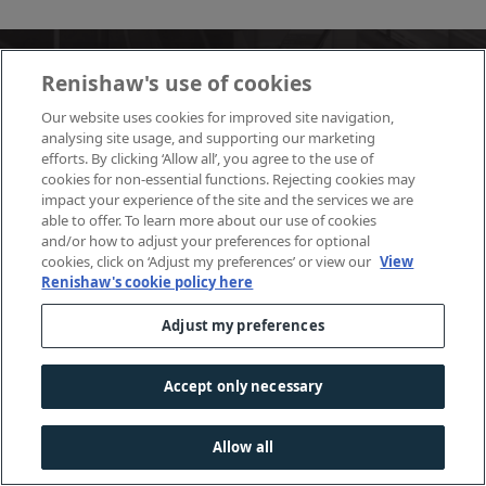
Neem vandaag nog contact op met
Renishaw's use of cookies
ons verkoopteam
Our website uses cookies for improved site navigation,
analysing site usage, and supporting our marketing
Neem contact op met uw plaatselijke leverancier voor
efforts. By clicking ‘Allow all’, you agree to the use of
informatie en een gesprek met een expert.
cookies for non-essential functions. Rejecting cookies may
impact your experience of the site and the services we are
able to offer. To learn more about our use of cookies
and/or how to adjust your preferences for optional
cookies, click on ‘Adjust my preferences’ or view our
View
Renishaw's cookie policy here
Nieuws - Encoder
Adjust my preferences
FORTiS™ gesloten encoders helpen
bewerkingsmachines om duurzaam produceren te
Accept only necessary
bevorderen
Nieuwe generatie FORTiS™ gesloten lineaire encoders
Allow all
van Renishaw biedt verbeterde metrologie en
betrouwbaarheid voor bewerkingsmachines