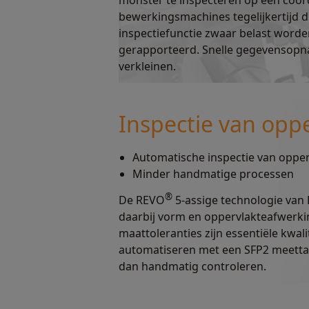
monster te inspecteren op een coö
bewerkingsmachines tegelijkertijd d
inspectiefunctie zwaar belast word
gerapporteerd. Snelle gegevensopna
verkleinen.
Inspectie van opp
Automatische inspectie van oppe
Minder handmatige processen
®
De REVO
5-assige technologie van
daarbij vorm en oppervlakteafwerki
maattoleranties zijn essentiële kwal
automatiseren met een SFP2 meettas
dan handmatig controleren.