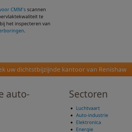
 voor CMM's
scannen
rvlaktekwaliteit te
bij het inspecteren van
derboringen
.
ek uw dichtstbijzijnde kantoor van Renishaw
e auto-
Sectoren
Luchtvaart
Auto-industrie
Elektronica
n
Energie