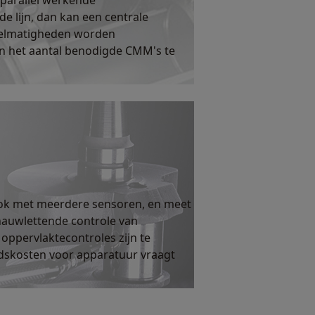
parallel werkende
e lijn, dan kan een centrale
egelmatigheden worden
en het aantal benodigde CMM's te
ook met meerdere sensoren, en meet
nauwlettende controle van
 oppervlaktecontroles zijn te
dskosten voor apparatuur vraagt