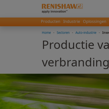
Producten
Industrie
Oplossingen
Home
-
Sectoren
-
Auto-industrie
-
Inw
Productie v
verbrandin