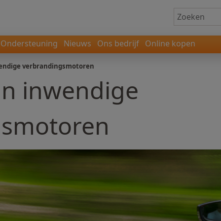
Ondersteuning
Nieuws
Ons bedrijf
Online kopen
endige verbrandingsmotoren
an inwendige
gsmotoren