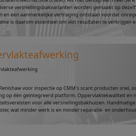
rdinatenmeetmachine (CMM). Als met behulp van meerdere 
iverse versnellingsbakvarianten worden gemaakt op dezelfd
en en een aanmerkelijke vertraging ontstaan voordat onr
me is daarom essentieel om vlot resultaten te verkrijgen 
ervlakteafwerking
rvlakteafwerking
 Renishaw voor inspectie op CMM's scant producten snel, 
ng op één geïntegreerd platform. Oppervlaktekwaliteit en 
iteitsvereisten voor alle versnellingsbakhuizen. Handmatige
ter, wat minder werk is en minder reparatie- en onderhou