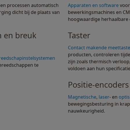
en processen automatisch
Apparaten en software
voor
ging dicht bij de plaats van
bewerkingsmachines en CM
hoogwaardige herhaalbare e
n en breuk
Taster
Contact makende meettaste
producten, controleren tij
reedschapinstelsystemen
zijn zoals thermisch verloo
gereedschappen te
voldoen aan hun specificati
Positie-encoders
Magnetische
,
laser
- en
opti
bewegingsbesturing in kra
nauwkeurigheid.