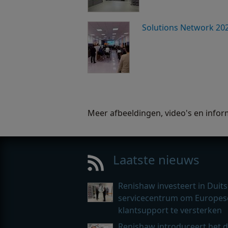
Solutions Network 202
Meer afbeeldingen, video's en infor
Laatste nieuws
Renishaw investeert in Duits
servicecentrum om Europes
klantsupport te versterken
Renishaw introduceert het d