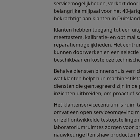
servicemogelijkheden, verkort doorlo
belangrijke mijlpaal voor het 40-j
bekrachtigt aan klanten in Duitsland
Klanten hebben toegang tot een uitge
meettasters, kalibratie- en optimali
reparatiemogelijkheden. Het centrum
kunnen doorwerken en een selectie
beschikbaar en kosteloze technische
Behalve diensten binnenshuis verric
wat klanten helpt hun machinestilst
diensten die geïntegreerd zijn in de
inzichten uitbreiden, om proactief 
Het klantenservicecentrum is ruim 
omvat een open serviceomgeving me
en zelf ontwikkelde testopstellingen
laboratoriumruimtes zorgen voor pre
nauwkeurige Renishaw producten. He