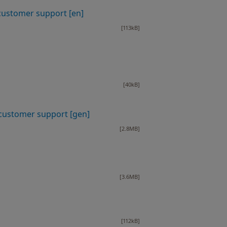
customer support [en]
[113kB]
[40kB]
customer support [gen]
[2.8MB]
[3.6MB]
[112kB]