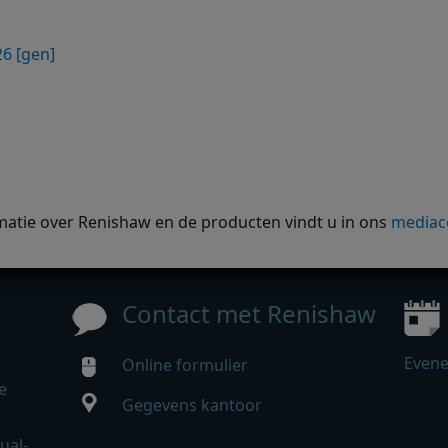
6 [gen]
matie over Renishaw en de producten vindt u in ons
mediac
Contact met Renishaw
Even
Online formulier
e
Gegevens kantoor
ual-