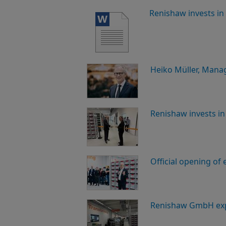
Renishaw invests i
Heiko Müller, Mana
Renishaw invests i
Official opening o
Renishaw GmbH exp