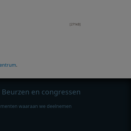
[271kB]
entrum
.
Beurzen en congressen
ementen waaraan we deelnemen