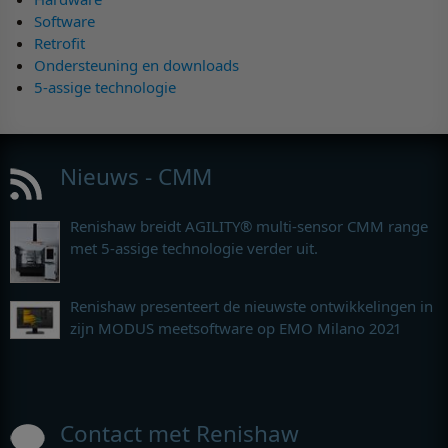
Software
Retrofit
Ondersteuning en downloads
5-assige technologie
Nieuws - CMM
Renishaw breidt AGILITY® multi-sensor CMM range
met 5-assige technologie verder uit.
Renishaw presenteert de nieuwste ontwikkelingen in
zijn MODUS meetsoftware op EMO Milano 2021
Contact met Renishaw