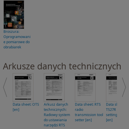
Broszura:
Oprogramowani
e pomiarowe do
obrabiarek
Arkusze danych technicznych
Data sheet: OTS
Arkusz danych
Data sheet: RTS
Data sheet:
[en]
technicznych:
radio
TS27R tool
Radiowy system
transmission tool
setting probe
do ustawiania
setter [en]
[en]
narzędzi RTS