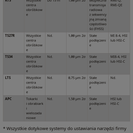
RTS
Wszystkie
Do 15 m
1,00 µm 2σ
Bezpieczna
RMI-Q,
centra
transmisja
RMI-QE
obróbkow
radiowa
e
z sekwency
jną zmianą
częstotliwo
ści (FHSS)
TS27R
Wszystkie
Nd.
1,00 µm 2σ
Stałe
MI 8-4, HSI
centra
podłączeni
lub HSI-C
obróbkow
e
e
TS34
Wszystkie
Nd.
1,00 µm 2σ
Stałe
MI8-4, HSI
centra
podłączeni
lub HSI-C
obróbkow
e
e
LTS
Wszystkie
Nd.
0,75 μm 2σ
Stałe
Nd.
centra
podłączeni
obróbkow
e
e
APC
Tokarki
Nd.
1,50 μm 2σ
Stałe
HSI lub
i obrabiark
podłączeni
HSI-C
i
e
wielozada
niowe
* Wszystkie dotykowe systemy do ustawiania narzędzi firmy