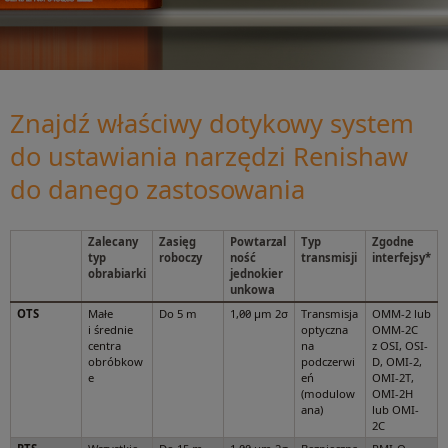
Znajdź właściwy dotykowy system
do ustawiania narzędzi Renishaw
do danego zastosowania
Zalecany
Zasięg
Powtarzal
Typ
Zgodne
typ
roboczy
ność
transmisji
interfejsy*
obrabiarki
jednokier
unkowa
OTS
Małe
Do 5 m
1,00 µm 2σ
Transmisja
OMM-2 lub
i średnie
optyczna
OMM-2C
centra
na
z OSI, OSI-
obróbkow
podczerwi
D, OMI-2,
e
eń
OMI-2T,
(modulow
OMI-2H
ana)
lub OMI-
2C