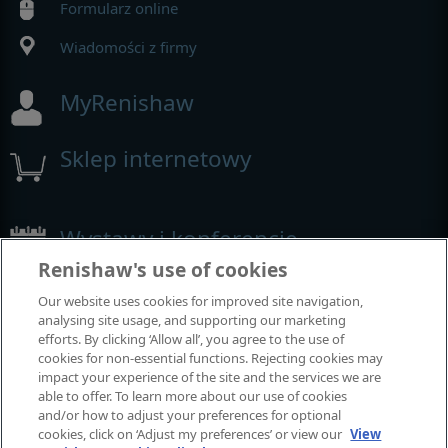
Formularz online
Wiadomości z firmy
MyRenishaw
Sklep internetowy
Wystawy i konferencje
Renishaw's use of cookies
Nasza obecność na imprezach branżowych
Our website uses cookies for improved site navigation,
analysing site usage, and supporting our marketing
efforts. By clicking ‘Allow all’, you agree to the use of
cookies for non-essential functions. Rejecting cookies may
impact your experience of the site and the services we are
able to offer. To learn more about our use of cookies
and/or how to adjust your preferences for optional
cookies, click on ‘Adjust my preferences’ or view our
View