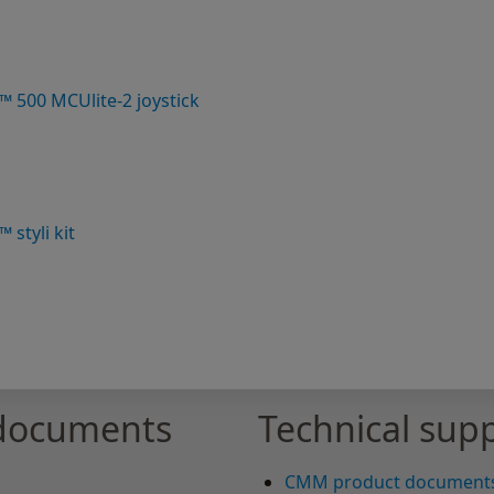
™ 500 MCUlite-2 joystick
 styli kit
 documents
Technical supp
CMM product document