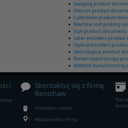
Gauging product docum
Fixtures product docum
Calibration product doc
Machine tool probing s
Styli product documents
Laser encoders product
Optical encoders produ
Neurological product d
Raman spectroscopy pr
Additive manufacturing
ści
Skontaktuj się z firmą
Renishaw
Nasza
udowę
bran
Formularz online
Wiadomości z firmy