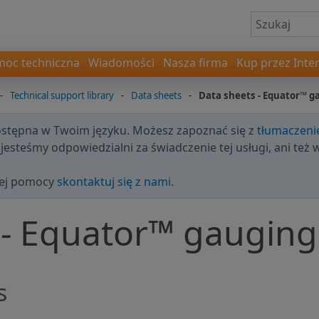
oc techniczna
Wiadomości
Nasza firma
Kup przez Inte
-
Technical support library
-
Data sheets
-
Data sheets - Equator™ g
dostępna w Twoim języku. Możesz zapoznać się z
tłumaczen
 jesteśmy odpowiedzialni za świadczenie tej usługi, ani też 
ęcej pomocy
skontaktuj się z nami
.
 - Equator™ gaugin
s