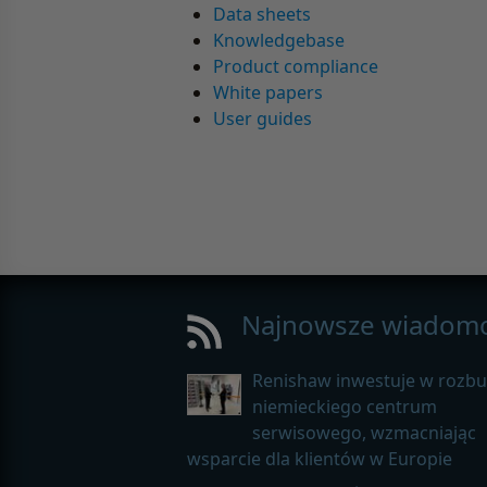
Data sheets
Knowledgebase
Product compliance
White papers
User guides
Najnowsze wiadomo
Renishaw inwestuje w rozb
niemieckiego centrum
serwisowego, wzmacniając
wsparcie dla klientów w Europie