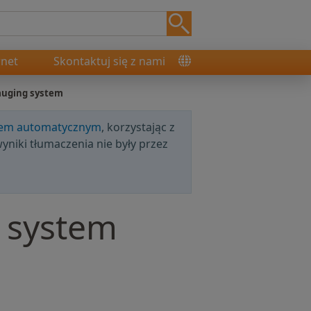
rnet
Skontaktuj się z nami
auging system
iem automatycznym
, korzystając z
wyniki tłumaczenia nie były przez
g system