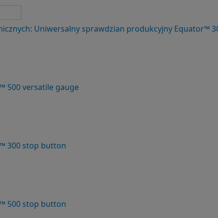
nicznych: Uniwersalny sprawdzian produkcyjny Equator™ 30
™ 500 versatile gauge
™ 300 stop button
™ 500 stop button