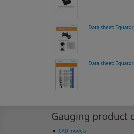
Data sheet: Equator
Data sheet: Equator™
Gauging product
CAD models