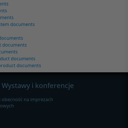
ents
ents
uments
ystem documents
 documents
ct documents
ocuments
oduct documents
 product documents
Wystawy i konferencje
 obecność na imprezach
żowych