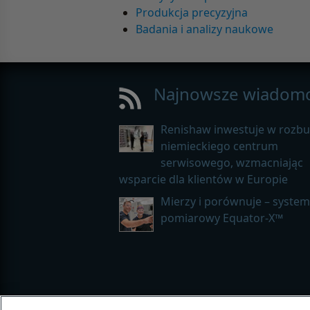
Produkcja precyzyjna
Badania i analizy naukowe
Najnowsze wiadomo
Renishaw inwestuje w rozb
niemieckiego centrum
serwisowego, wzmacniając
wsparcie dla klientów w Europie
Mierzy i porównuje – system
pomiarowy Equator-X™