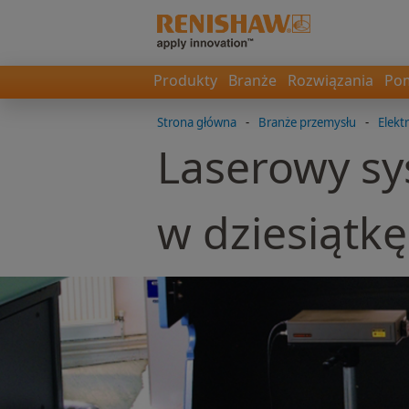
Produkty
Branże
Rozwiązania
Pom
Strona główna
-
Branże przemysłu
-
Elekt
Laserowy sys
w dziesiątkę