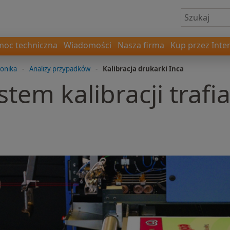
oc techniczna
Wiadomości
Nasza firma
Kup przez Inte
ronika
-
Analizy przypadków
-
Kalibracja drukarki Inca
tem kalibracji trafi