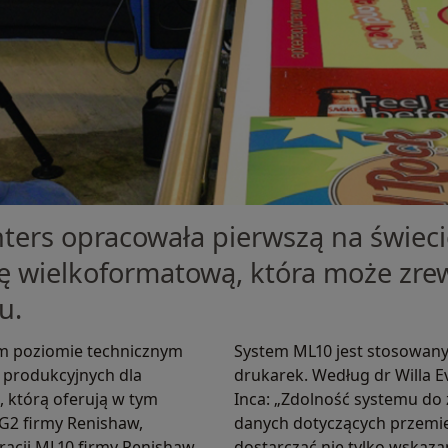
inters opracowała pierwszą na świec
 wielkoformatową, która może zre
u.
im poziomie technicznym
System ML10 jest stosowany
produkcyjnych dla
drukarek. Według dr Willa Ev
, którą oferują w tym
Inca: „Zdolność systemu do 
G2 firmy Renishaw,
danych dotyczących przemi
racji ML10 firmy Renishaw,
dostarczać nie tylko wskaza