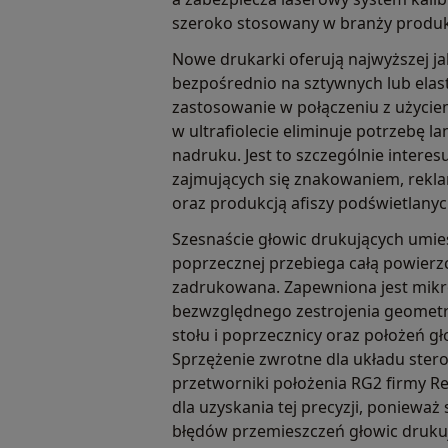
szeroko stosowany w branży produk
Nowe drukarki oferują najwyższej j
bezpośrednio na sztywnych lub elas
zastosowanie w połączeniu z użyci
w ultrafiolecie eliminuje potrzebę 
nadruku. Jest to szczególnie intere
zajmujących się znakowaniem, rekl
oraz produkcją afiszy podświetlanyc
Szesnaście głowic drukujących umie
poprzecznej przebiega całą powierz
zadrukowana. Zapewniona jest mik
bezwzględnego zestrojenia geome
stołu i poprzecznicy oraz położeń g
Sprzężenie zwrotne dla układu ster
przetworniki położenia RG2 firmy Re
dla uzyskania tej precyzji, poniewa
błędów przemieszczeń głowic druku