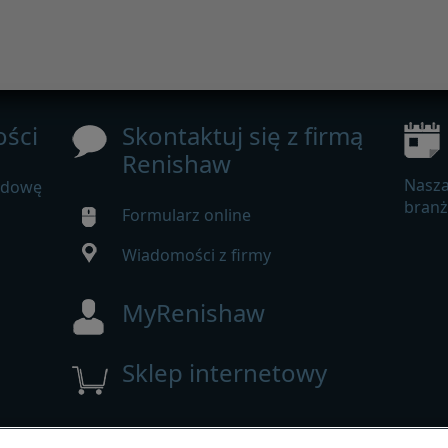
ści
Skontaktuj się z firmą
Renishaw
Nasza
udowę
bran
Formularz online
Wiadomości z firmy
MyRenishaw
Sklep internetowy