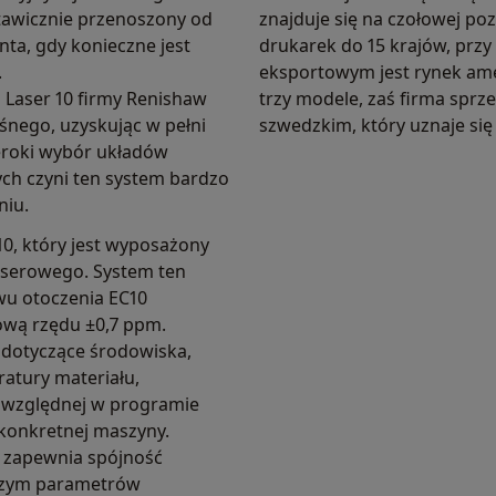
tawicznie przenoszony od
znajduje się na czołowej poz
nta, gdy konieczne jest
drukarek do 15 krajów, przy
.
eksportowym jest rynek ame
Laser 10 firmy Renishaw
trzy modele, zaś firma sprz
nego, uzyskując w pełni
szwedzkim, który uznaje się
eroki wybór układów
ych czyni ten system bardzo
niu.
0, który jest wyposażony
aserowego. System ten
u otoczenia EC10
iową rzędu ±0,7 ppm.
dotyczące środowiska,
atury materiału,
i względnej w programie
konkretnej maszyny.
 zapewnia spójność
oczym parametrów