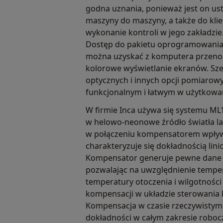
godna uznania, ponieważ jest on us
maszyny do maszyny, a także do klie
wykonanie kontroli w jego zakładzie
Dostęp do pakietu oprogramowania 
można uzyskać z komputera przenoś
kolorowe wyświetlanie ekranów. Sz
optycznych i innych opcji pomiarow
funkcjonalnym i łatwym w użytkowa
W firmie Inca używa się systemu ML1
w helowo-neonowe źródło światła l
w połączeniu kompensatorem wpływ
charakteryzuje się dokładnością lin
Kompensator generuje pewne dane 
pozwalając na uwzględnienie temper
temperatury otoczenia i wilgotnośc
kompensacji w układzie sterowania 
Kompensacja w czasie rzeczywistym
dokładności w całym zakresie rob