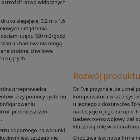
ostrości” łatwo widocznych
druku sięgającej 3,2 m x 1,6
liniowych urządzenia —
kościami rzędu 120 m2/godz.
ieszania i hamowania mogą
ane drobne, chwilowe
rukujących.
Rozwój produkt
, która przeprowadza
Dr Eve przyznaje, że uznał
ementów przy pomocy systemu
kompensatora wraz z system
 konfigurowaniu
u jednego z dostawców. To 
ntroli przemieszczeń
na decyzję o jego zakupie. 
.
badawczo-rozwojowy, zaś s
kluczową rolę w laboratori
etru odpornego na warunki
kcyjnym jest szczególnie
Choć Inca jest nową firmą 