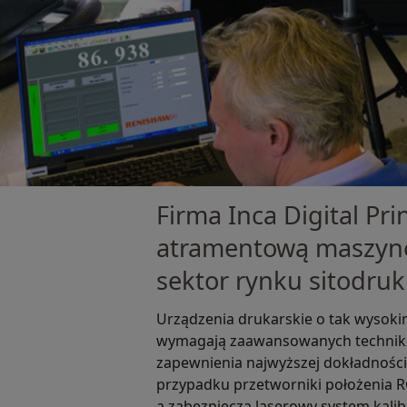
Firma Inca Digital Pr
atramentową maszynę
sektor rynku sitodruk
Urządzenia drukarskie o tak wysok
wymagają zaawansowanych technik 
zapewnienia najwyższej dokładności
przypadku przetworniki położenia R
a zabezpiecza laserowy system kalib