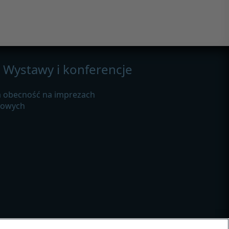
Wystawy i konferencje
 obecność na imprezach
żowych