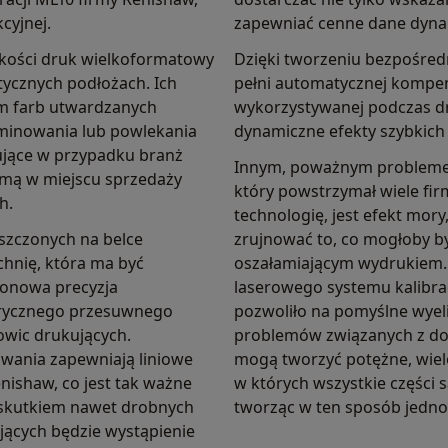
cyjnej.
zapewniać cenne dane dyna
akości druk wielkoformatowy
Dzięki tworzeniu bezpośred
tycznych podłożach. Ich
pełni automatycznej kompen
em farb utwardzanych
wykorzystywanej podczas d
laminowania lub powlekania
dynamiczne efekty szybkich
sujące w przypadku branż
Innym, poważnym probleme
amą w miejscu sprzedaży
który powstrzymał wiele fi
h.
technologię, jest efekt mor
szczonych na belce
zrujnować to, co mogłoby by
chnię, która ma być
oszałamiającym wydrukiem. 
ronowa precyzja
laserowego systemu kalibra
trycznego przesuwnego
pozwoliło na pomyślne wyel
łowic drukujących.
problemów związanych z dok
owania zapewniają liniowe
mogą tworzyć potężne, wiel
nishaw, co jest tak ważne
w których wszystkie części 
ż skutkiem nawet drobnych
tworząc w ten sposób jednol
jących będzie wystąpienie