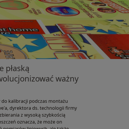
ie płaską
wolucjonizować ważny
 do kalibracji podczas montażu
e'a, dyrektora ds. technologii firmy
zbierania z wysoką szybkością
eszczeń oznacza, że może on
ń pomiarów liniowych, ale także