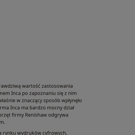
u
 prawdziwą wartość zastosowania
em Inca po zapoznaniu się z nim
właśnie w znaczący sposób wpłynęło
Firma Inca ma bardzo mocny dział
przęt firmy Renishaw odgrywa
um.
na rynku wydruków cyfrowych,