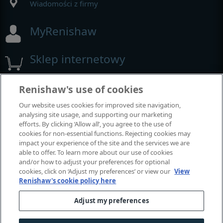
Wiadomości z firmy
MyRenishaw
Sklep internetowy
Renishaw's use of cookies
Wystawy i konferencje
Our website uses cookies for improved site navigation,
analysing site usage, and supporting our marketing
Nasza obecność na imprezach branżowych
efforts. By clicking ‘Allow all’, you agree to the use of
cookies for non-essential functions. Rejecting cookies may
impact your experience of the site and the services we are
able to offer. To learn more about our use of cookies
and/or how to adjust your preferences for optional
cookies, click on ‘Adjust my preferences’ or view our
View
Renishaw's cookie policy here
Adjust my preferences