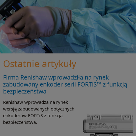
Ostatnie artykuły
Firma Renishaw wprowadziła na rynek
zabudowany enkoder serii FORTiS™ z funkcją
bezpieczeństwa
Renishaw wprowadza na rynek
wersję zabudowanych optycznych
enkoderów FORTiS z funkcją
bezpieczeństwa.