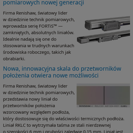
pomiarowych nowej generacji
Firma Renishaw, światowy lider
w dziedzinie technik pomiarowych,
wprowadza serię FORTiS™ —
zamkniętych, absolutnych liniałów.
Idealnie nadają się one do
stosowania w trudnych warunkach
środowiska roboczego, takich jak
obrabiarki.
Nowa, innowacyjna skala do przetworników
położenia otwiera nowe możliwości
Firma Renishaw, światowy lider
w dziedzinie technik pomiarowych,
przedstawia nowy liniał do
przetworników położenia
wzorcowany względem podłoża,
który dostosowuje się do właściwości termicznych podłoża.
Liniał RKLC to wytrzymała taśma ze stali nierdzewnej
o szerokości 6 mm i grubości zaledwie 0,15 mm. Liniał jest