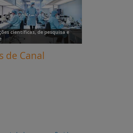
mais
ções científicas, de pesquisa e
e
is de Canal
studos de caso