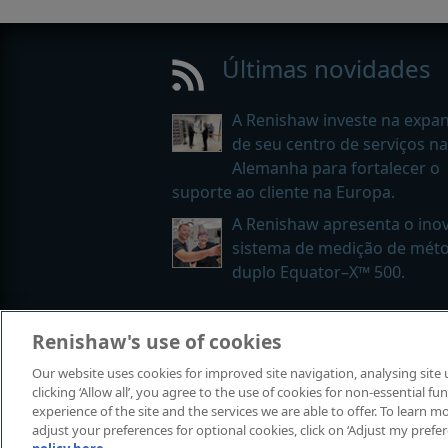
Últimas novidades
A Renishaw investe na expa
de seu centro de serviços na
Alemanha para fortalecer o
suporte ao cliente na Europa.
A Renishaw apresenta o ino
sistema de medição de mét
duplo Equator–X™ 500.
Renishaw's use of cookies
© 2001-2026 Renishaw plc. Todos os 
Our website uses cookies for improved site navigation, analysing site
Fale conosco
|
Legal e conformidad
clicking ‘Allow all’, you agree to the use of cookies for non-essential 
experience of the site and the services we are able to offer. To learn
adjust your preferences for optional cookies, click on ‘Adjust my prefe