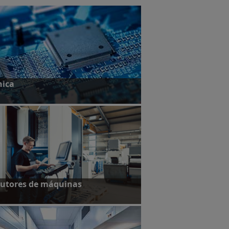
nica
studos de caso
utores de máquinas