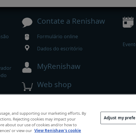
Contate a Renishaw
nsão
Formulário online
Event
Dados do escritório
MyRenishaw
vador
odo
Web shop
direitos reservados.
 usage, and supporting our marketing efforts. By
e
|
Acessibilidade
|
Privacidade
|
Guia de cookies
|
Aviso d
Adjust my pref
functions. Rejecting cookies may impact your
 more about our use of cookies and/or how to
rences’ or view our
View Renishaw's cookie