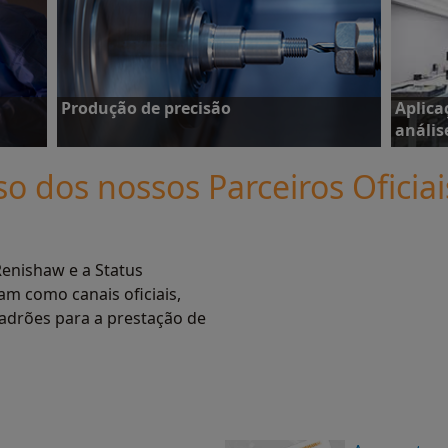
Veja estudos de caso
Saiba 
Produção de precisão
Aplica
anális
so dos nossos Parceiros Oficia
Veja estudos de caso
Veja e
Renishaw e a Status
am como canais oficiais,
adrões para a prestação de