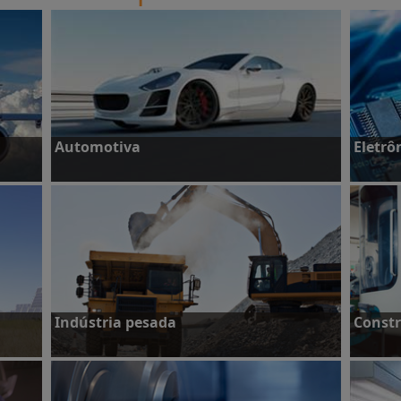
Automotiva
Eletrô
Veja estudos de caso
Veja e
Indústria pesada
Constr