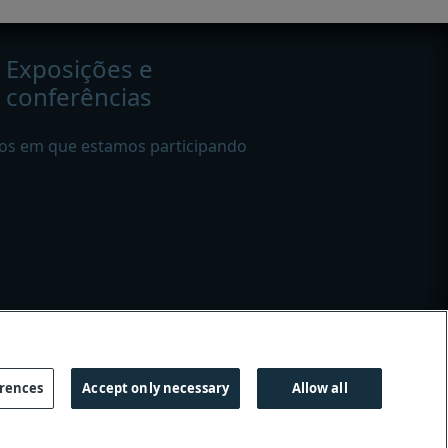
Exposições e
conferências
os em que estamos participando
e linguagem de gênero
erences
Accept only necessary
Allow all