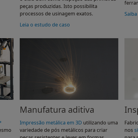
ferra
peças produzidas. Isto possibilita
processos de usinagem exatos.
Saiba
Leia o estudo de caso
Manufatura aditiva
Ins
™
Impressão metálica em 3D
utilizando uma
Fabri
mesmo
variedade de pós metálicos para criar
nos
s
peças resistentes e leves em formas
para 