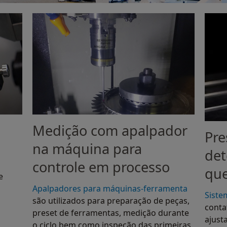
Medição com apalpador
Pre
na máquina para
det
controle em processo
qu
e
Apalpadores para máquinas-ferramenta
Siste
são utilizados para preparação de peças,
conta
preset de ferramentas, medição durante
ajust
o ciclo bem como inspeção das primeiras