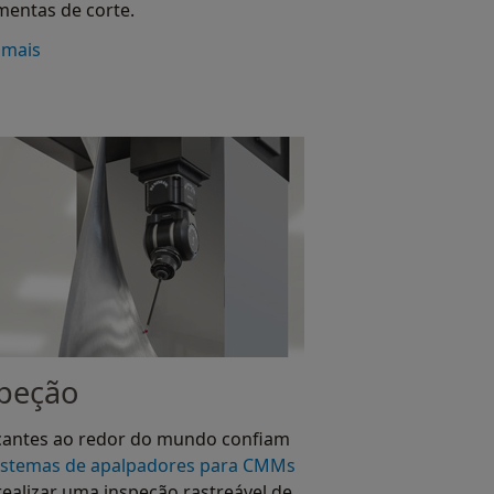
mentas de corte.
 mais
peção
cantes ao redor do mundo confiam
istemas de apalpadores para CMMs
realizar uma inspeção rastreável de