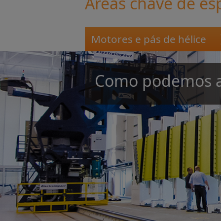
Áreas chave de es
Motores e pás de hélice
Como podemos a