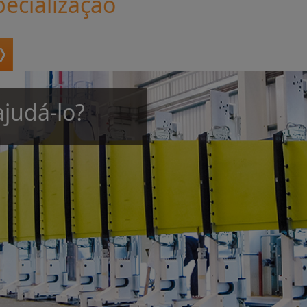
pecialização
judá-lo?