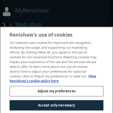
MyRenishaw
Web shop
Renishaw's use of cookies
Our website uses cookies for improved site navigation,
Exposições e conferências
analysing site usage, and supporting our marketing
efforts. By clicking ‘Allow all’, you agree to the use of
Eventos em que estamos participando
cookies for non-essential functions. Rejecting cookies may
impact your experience of the site and the services we are
able to offer. To learn more about our use of cookies
and/or how to adjust your preferences for optional
cookies, click on ‘Adjust my preferences’ or view our
View
Renishaw's cookie policy here
Adjust my preferences
Accept only necessary
© 2001-2026 Renishaw plc. Todos os direitos reservados.