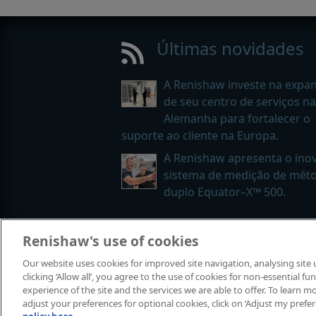
Últimas novidades
A Renishaw investe na expa
de seu centro de serviços na
Alemanha para fortalecer o
suporte ao cliente na Europa.
A Renishaw apresenta o ino
sistema de medição de mét
duplo Equator–X™ 500.
Renishaw's use of cookies
© 2001-2026 Renishaw plc. Todos os 
Our website uses cookies for improved site navigation, analysing site
Fale conosco
|
Legal e conformidad
clicking ‘Allow all’, you agree to the use of cookies for non-essential 
experience of the site and the services we are able to offer. To learn
adjust your preferences for optional cookies, click on ‘Adjust my prefe