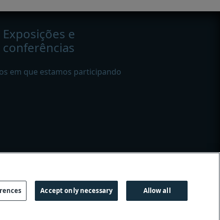
Exposições e
conferências
os em que estamos participando
e linguagem de gênero
erences
Accept only necessary
Allow all