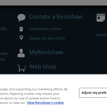
Contate a Renishaw
nsão
Formulário online
Event
Dados do escritório
MyRenishaw
vador
odo
Web shop
direitos reservados.
 usage, and supporting our marketing efforts. By
e
|
Acessibilidade
|
Privacidade
|
Guia de cookies
|
Aviso d
Adjust my pref
functions. Rejecting cookies may impact your
 more about our use of cookies and/or how to
rences’ or view our
View Renishaw's cookie