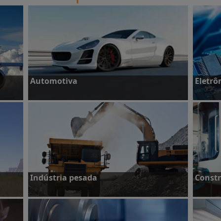
Automotiva
Eletrô
Veja estudos de caso
Veja e
Indústria pesada
Constr