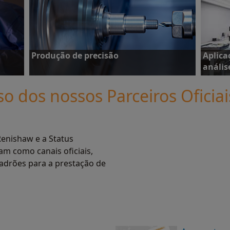
Veja estudos de caso
Saiba 
Produção de precisão
Aplica
anális
so dos nossos Parceiros Oficia
Veja estudos de caso
Veja e
Renishaw e a Status
am como canais oficiais,
adrões para a prestação de