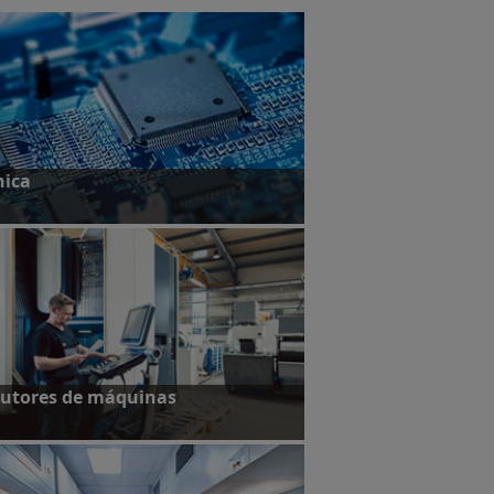
nica
studos de caso
utores de máquinas