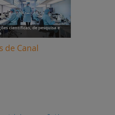
mais
ções científicas, de pesquisa e
e
is de Canal
studos de caso