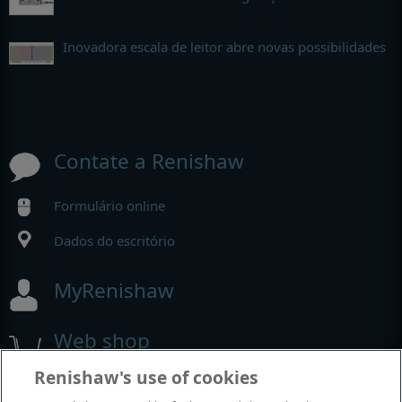
Inovadora escala de leitor abre novas possibilidades
Contate a Renishaw
Formulário online
Dados do escritório
MyRenishaw
Web shop
Renishaw's use of cookies