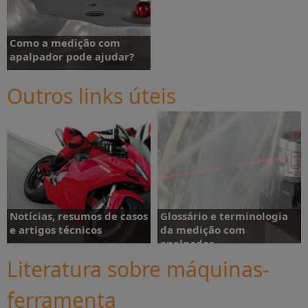
Por que apalpador?
apalpador?
Como a medição com
apalpador pode ajudar?
Outros links úteis
Como a medição com
apalpador ajuda?
Notícias, resumos de casos
Glossário e terminologia
e artigos técnicos
da medição com
apalpador
Literatura sobre máquinas-
ferramenta
Notícias - Resumos de casos -
Glossário e terminologia da