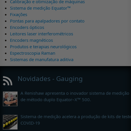
Calibração e otimização de máquinas
Sistema de medição Equator™
Fixações
Pontas para apalpadores por contato
Encoders ópticos
Leitores laser interferométricos
Encoders magnéticos
Produtos e terapias neurológicos
Espectroscopia Raman
Sistemas de manufatura aditiva
Novidades - Gauging
A Renishaw apresenta o inovador sistema de medição
de método duplo Equator–X™ 500.
Sistema de medição acelera a produção de kits de test
COVID-19