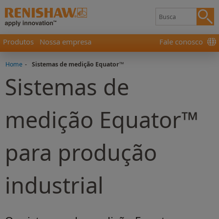
Produtos
Nossa empresa
Fale conosco
Home
-
Sistemas de medição Equator™
Sistemas de
medição Equator™
para produção
industrial