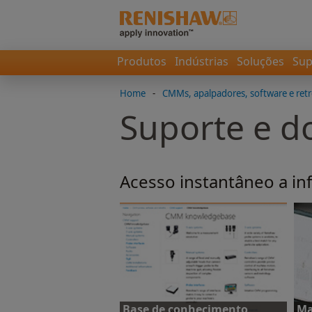
Produtos
Indústrias
Soluções
Sup
Home
-
CMMs, apalpadores, software e retr
Suporte e 
Acesso instantâneo a i
Base de conhecimento
Ma