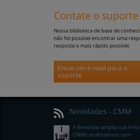
Contate o suporte
Nossa biblioteca de base de conhec
não foi possível encontrar uma resp
resposta o mais rápido possível.
Envie um e-mail para o
suporte
Novidades - CMM
A Renishaw amplia sua linha
CMMs multissensor com