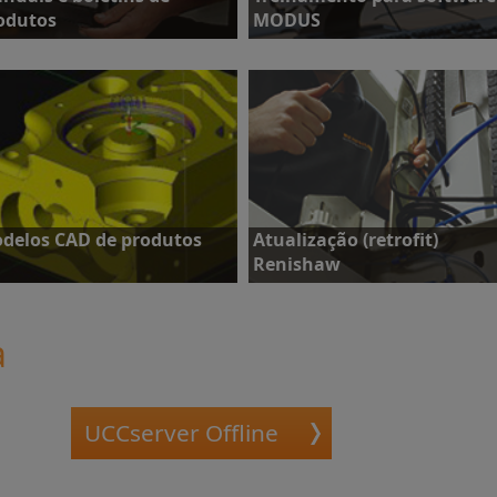
odutos
MODUS
anuais e boletins de
Treinamento para software de
rodutos
metrologia MODUS
delos CAD de produtos
Atualização (retrofit)
Renishaw
a
odelos CAD de produtos
Atualização (retrofit) Renishaw
UCCserver Offline