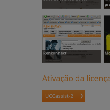
pr
M
Base de conhecimento
p
Renconnect
Mo
Ativação da licenç
Renconnect
M
UCCassist-2