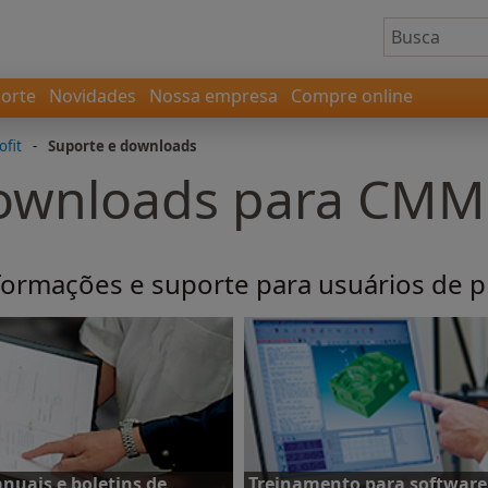
orte
Novidades
Nossa empresa
Compre online
ofit
-
Suporte e downloads
downloads para CMM
nformações e suporte para usuários de
nuais e boletins de
Treinamento para software