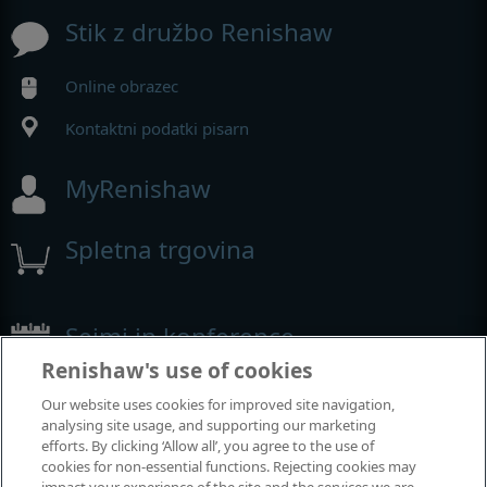
Stik z družbo Renishaw
Online obrazec
Kontaktni podatki pisarn
MyRenishaw
Spletna trgovina
Sejmi in konference
Renishaw's use of cookies
Dogodki, kjer smo prisotni
Our website uses cookies for improved site navigation,
analysing site usage, and supporting our marketing
efforts. By clicking ‘Allow all’, you agree to the use of
cookies for non-essential functions. Rejecting cookies may