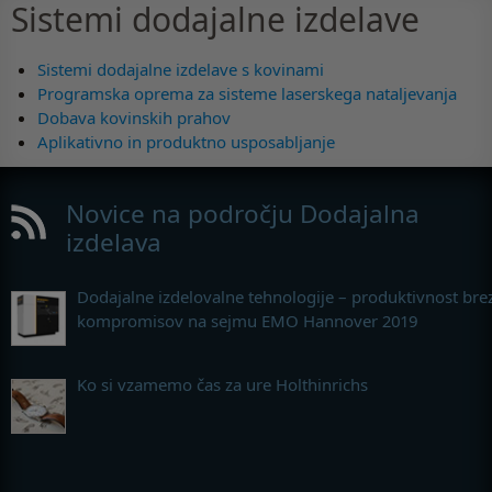
Sistemi dodajalne izdelave
Sistemi dodajalne izdelave s kovinami
Programska oprema za sisteme laserskega nataljevanja
Dobava kovinskih prahov
Aplikativno in produktno usposabljanje
Novice na področju Dodajalna
izdelava
Dodajalne izdelovalne tehnologije – produktivnost bre
kompromisov na sejmu EMO Hannover 2019
Ko si vzamemo čas za ure Holthinrichs