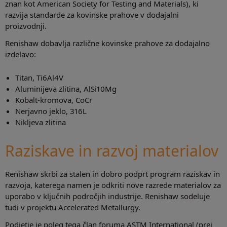
znan kot American Society for Testing and Materials), ki
razvija standarde za kovinske prahove v dodajalni
proizvodnji.
Renishaw dobavlja različne kovinske prahove za dodajalno
izdelavo:
Titan, Ti6Al4V
Aluminijeva zlitina, AlSi10Mg
Kobalt-kromova, CoCr
Nerjavno jeklo, 316L
Nikljeva zlitina
Raziskave in razvoj materialov
Renishaw skrbi za stalen in dobro podprt program raziskav in
razvoja, katerega namen je odkriti nove razrede materialov za
uporabo v ključnih področjih industrije. Renishaw sodeluje
tudi v projektu Accelerated Metallurgy.
Podjetje je poleg tega član foruma ASTM International (prej