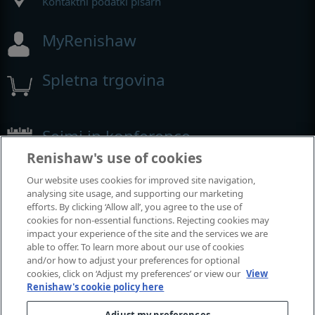
Kontaktni podatki pisarn
MyRenishaw
Spletna trgovina
Sejmi in konference
Renishaw's use of cookies
Dogodki, kjer smo prisotni
Our website uses cookies for improved site navigation,
analysing site usage, and supporting our marketing
efforts. By clicking ‘Allow all’, you agree to the use of
cookies for non-essential functions. Rejecting cookies may
impact your experience of the site and the services we are
able to offer. To learn more about our use of cookies
and/or how to adjust your preferences for optional
cookies, click on ‘Adjust my preferences’ or view our
View
Renishaw's cookie policy here