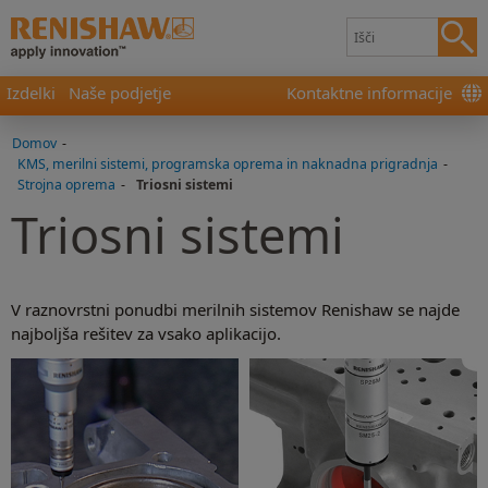
Izdelki
Naše podjetje
Kontaktne informacije
Domov
-
KMS, merilni sistemi, programska oprema in naknadna prigradnja
-
Strojna oprema
-
Triosni sistemi
Triosni sistemi
V raznovrstni ponudbi merilnih sistemov Renishaw se najde
najboljša rešitev za vsako aplikacijo.