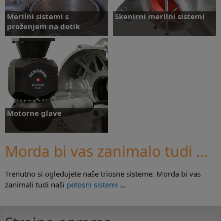
Merilni sistemi s
Skenirni merilni sistemi
proženjem na dotik
Merilni sistemi s proženjem
Skenirni merilni sistemi
na dotik
Motorne glave
Morda bi vas zanimalo tudi ...
Trenutno si ogledujete naše triosne sisteme. Morda bi vas
Motorne glave
zanimali tudi naši
petosni sistemi
…